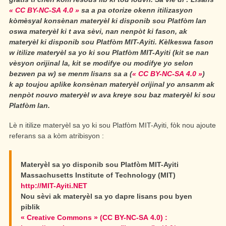
« CC BY-NC-SA 4.0 »
sa a pa otorize okenn itilizasyon
kòmèsyal konsènan materyèl ki disponib sou Platfòm lan
oswa materyèl ki t ava sèvi, nan nenpòt ki fason, ak
materyèl ki disponib sou Platfòm MIT-Ayiti. Kèlkeswa fason
w itilize materyèl sa yo ki sou Platfòm MIT-Ayiti (kit se nan
vèsyon orijinal la, kit se modifye ou modifye yo selon
bezwen pa w) se menm lisans sa a (
« CC BY-NC-SA 4.0 »
)
k ap toujou aplike konsènan materyèl orijinal yo ansanm ak
nenpòt nouvo materyèl w ava kreye sou baz materyèl ki sou
Platfòm lan.
Lè n itilize materyèl sa yo ki sou Platfòm MIT-Ayiti, fòk nou ajoute
referans sa a kòm atribisyon :
Materyèl sa yo disponib sou Platfòm MIT-Ayiti
Massachusetts Institute of Technology (MIT)
http://MIT-Ayiti.NET
Nou sèvi ak materyèl sa yo dapre lisans pou byen
piblik
« Creative Commons » (CC BY-NC-SA 4.0) :