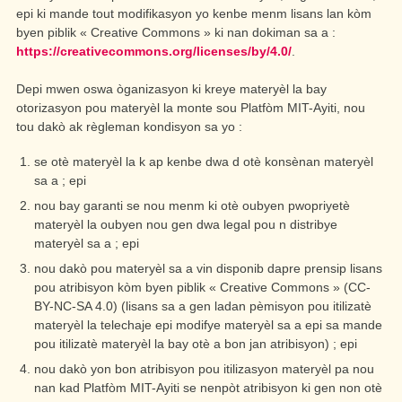
epi ki mande tout modifikasyon yo kenbe menm lisans lan kòm
byen piblik « Creative Commons » ki nan dokiman sa a :
https://creativecommons.org/licenses/by/4.0/
.
Depi mwen oswa òganizasyon ki kreye materyèl la bay
otorizasyon pou materyèl la monte sou Platfòm MIT-Ayiti, nou
tou dakò ak règleman kondisyon sa yo :
se otè materyèl la k ap kenbe dwa d otè konsènan materyèl
sa a ; epi
nou bay garanti se nou menm ki otè oubyen pwopriyetè
materyèl la oubyen nou gen dwa legal pou n distribye
materyèl sa a ; epi
nou dakò pou materyèl sa a vin disponib dapre prensip lisans
pou atribisyon kòm byen piblik « Creative Commons » (CC-
BY-NC-SA 4.0) (lisans sa a gen ladan pèmisyon pou itilizatè
materyèl la telechaje epi modifye materyèl sa a epi sa mande
pou itilizatè materyèl la bay otè a bon jan atribisyon) ; epi
nou dakò yon bon atribisyon pou itilizasyon materyèl pa nou
nan kad Platfòm MIT-Ayiti se nenpòt atribisyon ki gen non otè