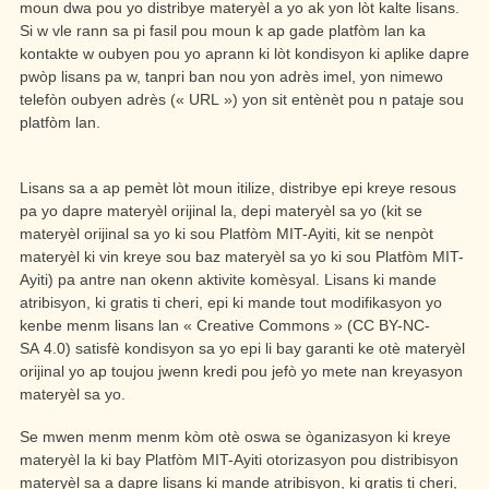
moun dwa pou yo distribye materyèl a yo ak yon lòt kalte lisans.
Si w vle rann sa pi fasil pou moun k ap gade platfòm lan ka
kontakte w oubyen pou yo aprann ki lòt kondisyon ki aplike dapre
pwòp lisans pa w, tanpri ban nou yon adrès imel, yon nimewo
telefòn oubyen adrès (« URL ») yon sit entènèt pou n pataje sou
platfòm lan.
Lisans sa a ap pemèt lòt moun itilize, distribye epi kreye resous
pa yo dapre materyèl orijinal la, depi materyèl sa yo (kit se
materyèl orijinal sa yo ki sou Platfòm MIT-Ayiti, kit se nenpòt
materyèl ki vin kreye sou baz materyèl sa yo ki sou Platfòm MIT-
Ayiti) pa antre nan okenn aktivite komèsyal. Lisans ki mande
atribisyon, ki gratis ti cheri, epi ki mande tout modifikasyon yo
kenbe menm lisans lan « Creative Commons » (CC BY-NC-
SA 4.0) satisfè kondisyon sa yo epi li bay garanti ke otè materyèl
orijinal yo ap toujou jwenn kredi pou jefò yo mete nan kreyasyon
materyèl sa yo.
Se mwen menm menm kòm otè oswa se òganizasyon ki kreye
materyèl la ki bay Platfòm MIT-Ayiti otorizasyon pou distribisyon
materyèl sa a dapre lisans ki mande atribisyon, ki gratis ti cheri,