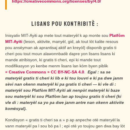
https://creativecommons.org/licenses/by/4.0/
LISANS POU KONTRIBITÈ :
Inisyativ MIT-Ayiti ap mete tout materyèl k ap monte sou
Platfòm
MIT-Ayiti
(leson, aktivite, manyèl, gid, ak tout lòt kalite resous
pou ansèyman ak aprantisaj aktif an kreyòl) disponib gratis ti
cheri pou tout moun alawonnbadè dapre yon lisans lisans ki
mande atribisyon, ki gratis ti cheri, epi ki mande tout
modifikasyon yo kenbe menm lisans lan kòm byen piblik
« Creative Commons » CC BY-NC-SA 4.0
.
Egal : sa se
materyèl gratis ti cheri ki lib e ki tou louvri e ki pa dwe janm
sèvi nan okenn materyèl ki pa gratis ti cheri — ki vle di :
materyèl sou Platfòm MIT-Ayiti ak nenpòt materyèl ki baze
sou materyèl ki sou Platfòm lan ap toujou gratis ti cheri (ki
vle di : materyèl sa yo pa dwe janm antre nan okenn aktivite
komèsyal).
Kondisyon « gratis ti cheri sa a » p ap anpeche otè materyèl la
vann materyèl pa l sou bò pa l ; epi otè yo toujou gen dwa bay lòt