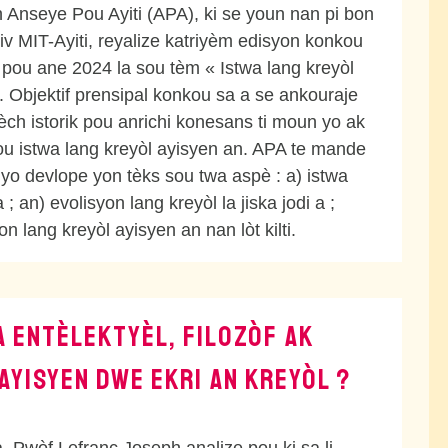
Anseye Pou Ayiti (APA), ki se youn nan pi bon
tiv MIT-Ayiti, reyalize katriyèm edisyon konkou
li pou ane 2024 la sou tèm « Istwa lang kreyòl
. Objektif prensipal konkou sa a se ankouraje
èch istorik pou anrichi konesans ti moun yo ak
ou istwa lang kreyòl ayisyen an. APA te mande
yo devlope yon tèks sou twa aspè : a) istwa
 ; an) evolisyon lang kreyòl la jiska jodi a ;
n lang kreyòl ayisyen an nan lòt kilti.
A ENTÈLEKTYÈL, FILOZÒF AK
AYISYEN DWE EKRI AN KREYÒL ?