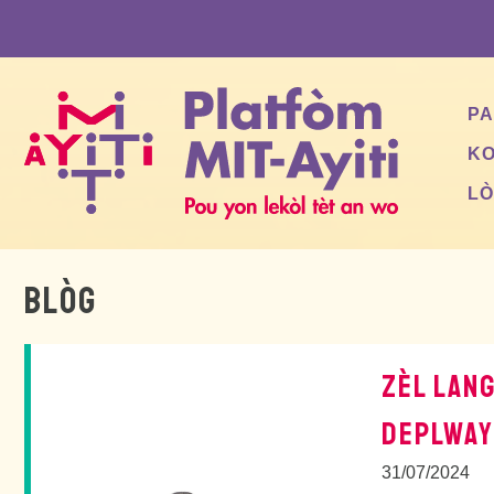
Skip
to
content
PA
KO
LÒ
BLÒG
ZÈL LANG
DEPLWAYE
31/07/2024