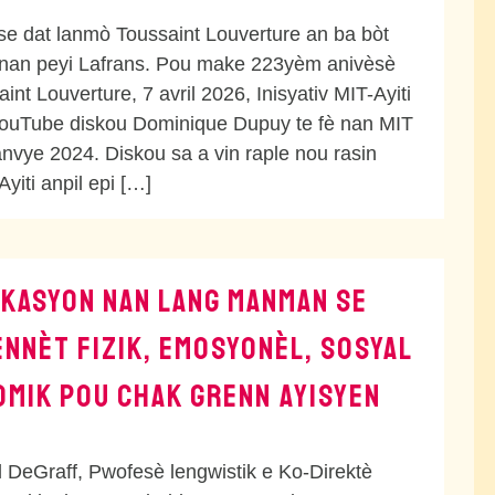
 se dat lanmò Toussaint Louverture an ba bòt
nan peyi Lafrans. Pou make 223yèm anivèsè
nt Louverture, 7 avril 2026, Inisyativ MIT-Ayiti
YouTube diskou Dominique Dupuy te fè nan MIT
anvye 2024. Diskou sa a vin raple nou rasin
Ayiti anpil epi […]
IKASYON NAN LANG MANMAN SE
ENNÈT FIZIK, EMOSYONÈL, SOSYAL
OMIK POU CHAK GRENN AYISYEN
 DeGraff, Pwofesè lengwistik e Ko-Direktè