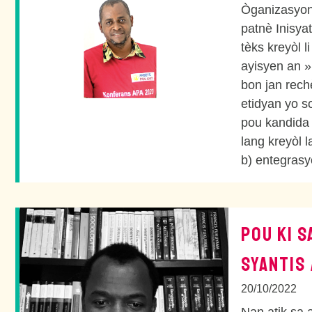
Òganizasyon 
patnè Inisya
tèks kreyòl 
ayisyen an »
bon jan rech
etidyan yo s
pou kandida 
lang kreyòl la
b) entegrasyo
POU KI S
SYANTIS 
20/10/2022