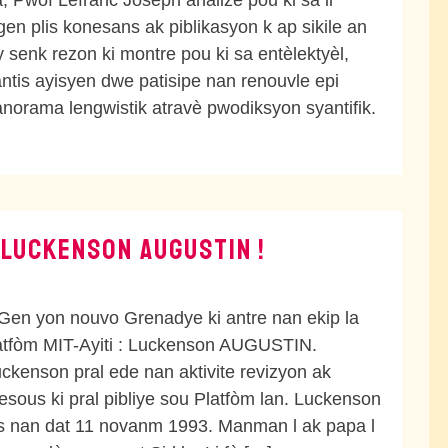
a, Pwòf Lefranc Joseph analize pou ki sa li
en plis konesans ak piblikasyon k ap sikile an
y senk rezon ki montre pou ki sa entèlektyèl,
yantis ayisyen dwe patisipe nan renouvle epi
norama lengwistik atravè pwodiksyon syantifik.
 LUCKENSON AUGUSTIN !
 Gen yon nouvo Grenadye ki antre nan ekip la
latfòm MIT-Ayiti : Luckenson AUGUSTIN.
kenson pral ede nan aktivite revizyon ak
resous ki pral pibliye sou Platfòm lan. Luckenson
ns nan dat 11 novanm 1993. Manman l ak papa l