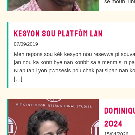
se moun Tibi
KESYON SOU PLATFÒM LAN
07/09/2019
Men repons sou kèk kesyon nou resevwa pi souvan 
jan nou ka kontribye nan konbit sa a menm si n pa
N ap tabli yon pwosesis pou chak patisipan nan ko
[…]
DOMINIQU
2024
15/04/2026