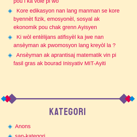
pou l ka vole pi wo
Kore edikasyon nan lang manman se kore
byennèt fizik, emosyonèl, sosyal ak
ekonomik pou chak grenn Ayisyen
Ki wòl entèlijans atifisyèl ka jwe nan
ansèyman ak pwomosyon lang kreyòl la ?
Ansèyman ak aprantisaj matematik vin pi
fasil gras ak bourad Inisyativ MIT-Ayiti
KATEGORI
Anons
san-kategori