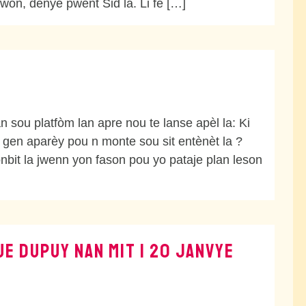
won, dènye pwent Sid la. Li fè […]
sou platfòm lan apre nou te lanse apèl la: Ki
 gen aparèy pou n monte sou sit entènèt la ?
nbit la jwenn yon fason pou yo pataje plan leson
E DUPUY NAN MIT | 20 JANVYE