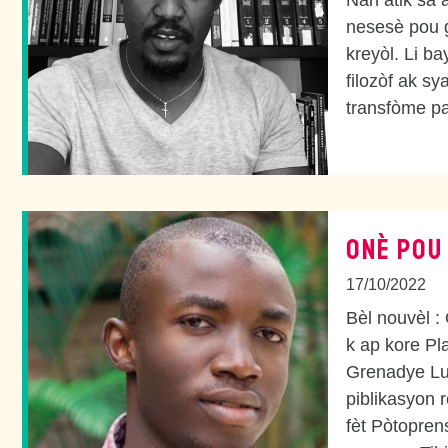
Nan atik sa 
nesesè pou g
kreyòl. Li ba
filozòf ak s
transfòme pa
ONÈ POU
17/10/2022
Bèl nouvèl :
k ap kore P
Grenadye Luc
piblikasyon 
fèt Pòtopre