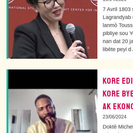
7 Avril 1803
Lagrandyab 
lanmò Toussai
pibliye sou 
nan dat 20 j
libète peyi d 
KORE ED
KORE BY
AK EKON
23/06/2024
Doktè Michel