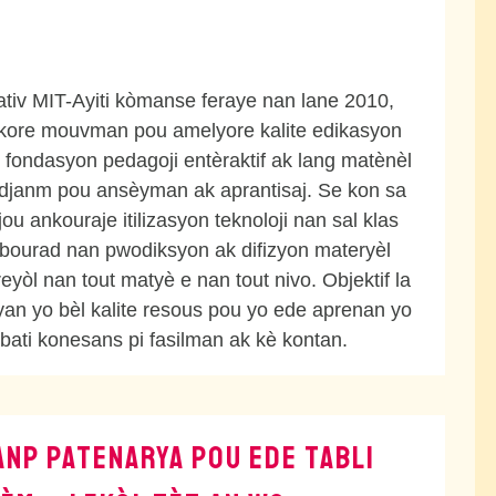
yativ MIT-Ayiti kòmanse feraye nan lane 2010,
se kore mouvman pou amelyore kalite edikasyon
u fondasyon pedagoji entèraktif ak lang matènèl
 djanm pou ansèyman ak aprantisaj. Se kon sa
jou ankouraje itilizasyon teknoloji nan sal klas
bourad nan pwodiksyon ak difizyon materyèl
eyòl nan tout matyè e nan tout nivo. Objektif la
an yo bèl kalite resous pou yo ede aprenan yo
 bati konesans pi fasilman ak kè kontan.
ANP PATENARYA POU EDE TABLI