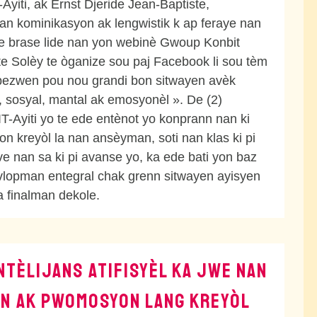
-Ayiti, ak Ernst Djeride Jean-Baptiste,
an kominikasyon ak lengwistik k ap feraye nan
, te brase lide nan yon webinè Gwoup Konbit
ite Solèy te òganize sou paj Facebook li sou tèm
 bezwen pou nou grandi bon sitwayen avèk
k, sosyal, mantal ak emosyonèl ». De (2)
-Ayiti yo te ede entènot yo konprann nan ki
yon kreyòl la nan ansèyman, soti nan klas ki pi
ive nan sa ki pi avanse yo, ka ede bati yon baz
vlopman entegral chak grenn sitwayen ayisyen
a finalman dekole.
NTÈLIJANS ATIFISYÈL KA JWE NAN
N AK PWOMOSYON LANG KREYÒL