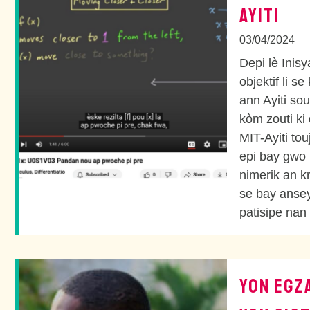
AYITI
03/04/2024
Depi lè Inis
objektif li 
ann Ayiti so
kòm zouti ki
MIT-Ayiti tou
epi bay gwo 
nimerik an kr
se bay ansey
patisipe nan
YON EGZ