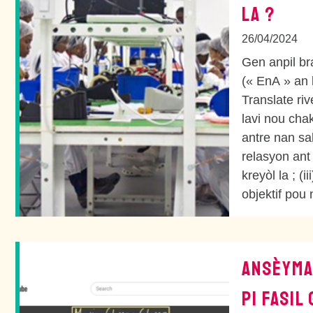
LA ?
26/04/2024
Gen anpil br
(« EnA » an 
Translate ri
lavi nou cha
antre nan sal
relasyon ant
kreyòl la ; (
objektif pou n
ANSÈYMA
PI FASIL