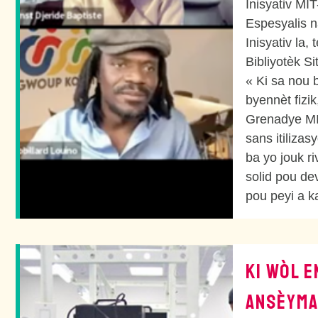
Inisyativ MIT
Espesyalis n
Inisyativ la
Bibliyotèk S
« Ki sa nou
byennèt fizi
Grenadye MIT
sans itilizas
ba yo jouk r
solid pou de
pou peyi a k
KI WÒL E
ANSÈYMA