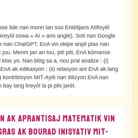
ase lide nan monn lan sou Entèlijans Atifisyèl
kreyòl oswa « AI » ann angle). Soti nan Google
ve nan ChatGPT, EnA vin okipe anpil plas nan
k jou. Menm jan an tou, piti piti, EnA kòmanse
 klas yo. Nan blòg sa a, nou pral analize : (i)
 EnA ak edikasyon ; (ii) relasyon ant EnA ak lang
iii) kontribisyon MIT-Ayiti nan itilizyon EnA nan
 bay lang kreyòl la pi plis jarèt.
N AK APRANTISAJ MATEMATIK VIN
 GRAS AK BOURAD INISYATIV MIT-