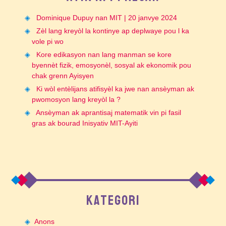
Dominique Dupuy nan MIT | 20 janvye 2024
Zèl lang kreyòl la kontinye ap deplwaye pou l ka
vole pi wo
Kore edikasyon nan lang manman se kore
byennèt fizik, emosyonèl, sosyal ak ekonomik pou
chak grenn Ayisyen
Ki wòl entèlijans atifisyèl ka jwe nan ansèyman ak
pwomosyon lang kreyòl la ?
Ansèyman ak aprantisaj matematik vin pi fasil
gras ak bourad Inisyativ MIT-Ayiti
KATEGORI
Anons