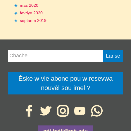
mas 2020
fevriye 2020
septanm 2019
Èske w vle abone pou w resevwa
nouvèl sou imel ?
mit-haiti@mit.edu