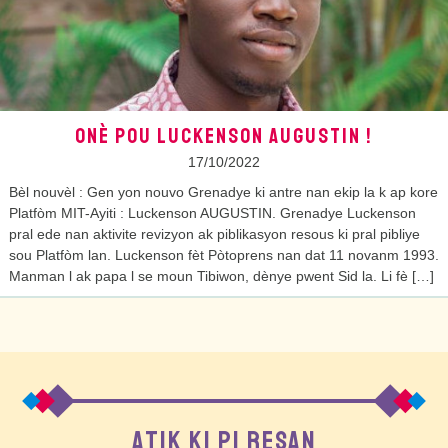
ONÈ POU LUCKENSON AUGUSTIN !
17/10/2022
Bèl nouvèl : Gen yon nouvo Grenadye ki antre nan ekip la k ap kore
Platfòm MIT-Ayiti : Luckenson AUGUSTIN. Grenadye Luckenson
pral ede nan aktivite revizyon ak piblikasyon resous ki pral pibliye
sou Platfòm lan. Luckenson fèt Pòtoprens nan dat 11 novanm 1993.
Manman l ak papa l se moun Tibiwon, dènye pwent Sid la. Li fè […]
ATIK KI PI RESAN