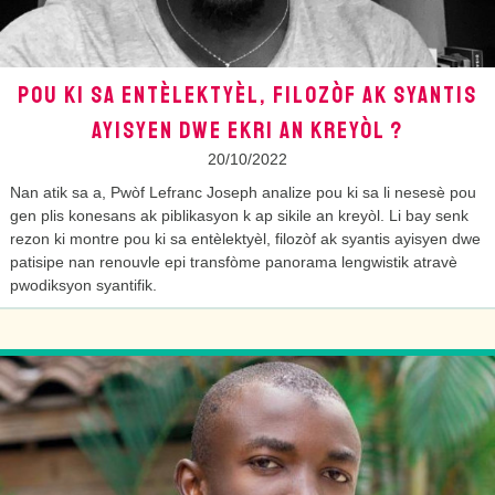
POU KI SA ENTÈLEKTYÈL, FILOZÒF AK SYANTIS
AYISYEN DWE EKRI AN KREYÒL ?
20/10/2022
Nan atik sa a, Pwòf Lefranc Joseph analize pou ki sa li nesesè pou
gen plis konesans ak piblikasyon k ap sikile an kreyòl. Li bay senk
rezon ki montre pou ki sa entèlektyèl, filozòf ak syantis ayisyen dwe
patisipe nan renouvle epi transfòme panorama lengwistik atravè
pwodiksyon syantifik.