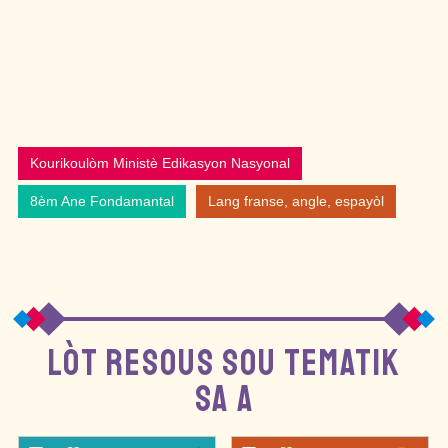
Kourikoulòm Ministè Edikasyon Nasyonal
8èm Ane Fondamantal
Lang franse, angle, espayòl
LÒT RESOUS SOU TEMATIK
SA A