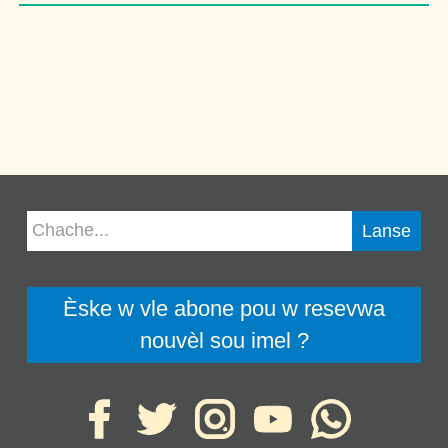
Èske w vle abone pou w resevwa
nouvèl sou imel ?