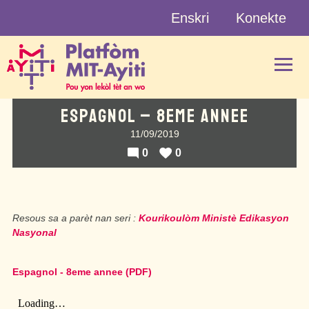
Skip
Enskri
Konekte
to
content
ESPAGNOL – 8EME ANNEE
11/09/2019
0
0
Resous sa a parèt nan seri :
Kourikoulòm Ministè Edikasyon
Nasyonal
Espagnol - 8eme annee (PDF)