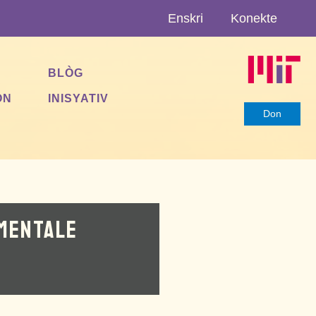
Enskri
Konekte
BLÒG
ON
INISYATIV
Don
AMENTALE