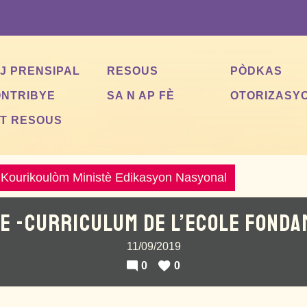
J PRENSIPAL
RESOUS
PÒDKAS
NTRIBYE
SA N AP FÈ
OTORIZASY
T RESOUS
Kourikoulòm Ministè Edikasyon Nasyonal
E -CURRICULUM DE L’ECOLE FOND
11/09/2019
0
0