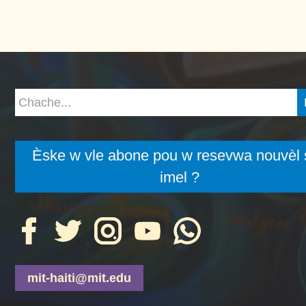
Èske w vle abone pou w resevwa nouvèl 
imel ?
mit-haiti@mit.edu