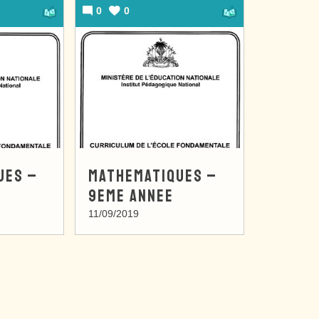
0
0
UES –
MATHEMATIQUES –
9EME ANNEE
11/09/2019