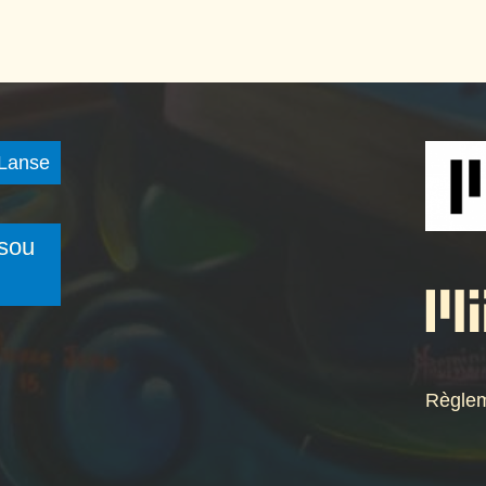
sou
Règlem