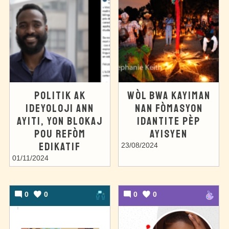
POLITIK AK
WÒL BWA KAYIMAN
IDEYOLOJI ANN
NAN FÒMASYON
AYITI, YON BLOKAJ
IDANTITE PÈP
POU REFÒM
AYISYEN
EDIKATIF
23/08/2024
01/11/2024
0
0
0
0