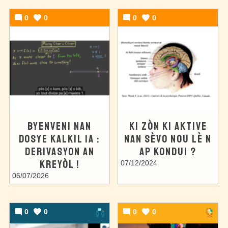
0
0
0
0
BYENVENI NAN
KI ZÒN KI AKTIVE
DOSYE KALKIL 1A :
NAN SÈVO NOU LÈ N
DERIVASYON AN
AP KONDUI ?
KREYÒL !
07/12/2024
06/07/2026
0
0
0
0