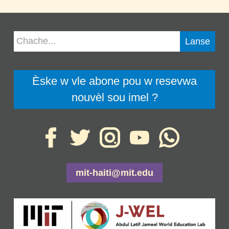
Èske w vle abone pou w resevwa
nouvèl sou imel ?
mit-haiti@mit.edu