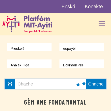
Skip
Enskri
Konekte
to
content
Chache
6ÈM ANE FONDAMANTAL