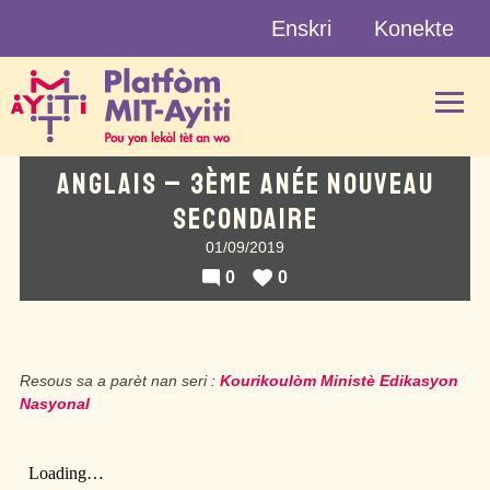
Skip
Enskri
Konekte
to
content
ANGLAIS – 3ÈME ANÉE NOUVEAU
SECONDAIRE
01/09/2019
0
0
Resous sa a parèt nan seri :
Kourikoulòm Ministè Edikasyon
Nasyonal