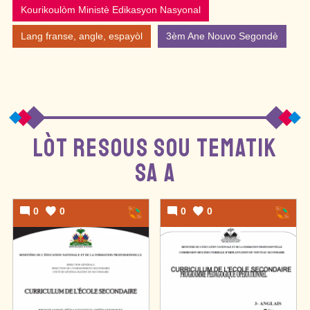
Kourikoulòm Ministè Edikasyon Nasyonal
Lang franse, angle, espayòl
3èm Ane Nouvo Segondè
LÒT RESOUS SOU TEMATIK
SA A
0
0
0
0