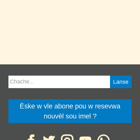
Èske w vle abone pou w resevwa
nouvèl sou imel ?