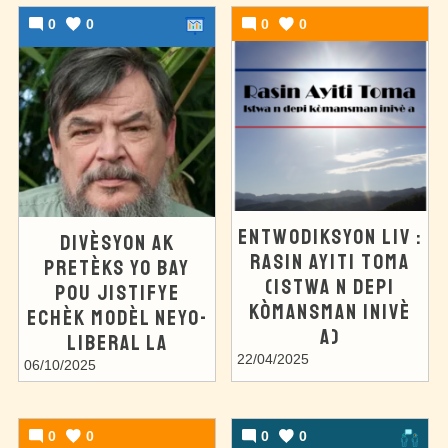
0
0
0
0
ENTWODIKSYON LIV :
DIVÈSYON AK
RASIN AYITI TOMA
PRETÈKS YO BAY
(ISTWA N DEPI
POU JISTIFYE
KÒMANSMAN INIVÈ
ECHÈK MODÈL NEYO-
A)
LIBERAL LA
22/04/2025
06/10/2025
0
0
0
0