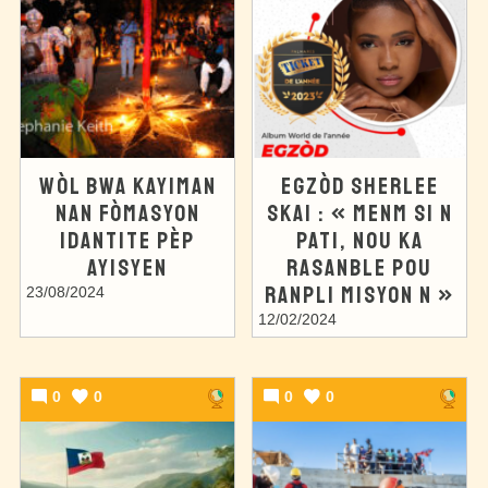
WÒL BWA KAYIMAN
EGZÒD SHERLEE
NAN FÒMASYON
SKAI : « MENM SI N
IDANTITE PÈP
PATI, NOU KA
AYISYEN
RASANBLE POU
RANPLI MISYON N »
23/08/2024
12/02/2024
0
0
0
0