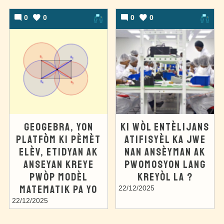
0
0
0
0
GEOGEBRA, YON
KI WÒL ENTÈLIJANS
PLATFÒM KI PÈMÈT
ATIFISYÈL KA JWE
ELÈV, ETIDYAN AK
NAN ANSÈYMAN AK
ANSEYAN KREYE
PWOMOSYON LANG
PWÒP MODÈL
KREYÒL LA ?
MATEMATIK PA YO
22/12/2025
22/12/2025