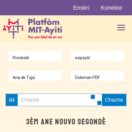
Skip
Enskri
Konekte
to
content
Chache
3ÈM ANE NOUVO SEGONDÈ