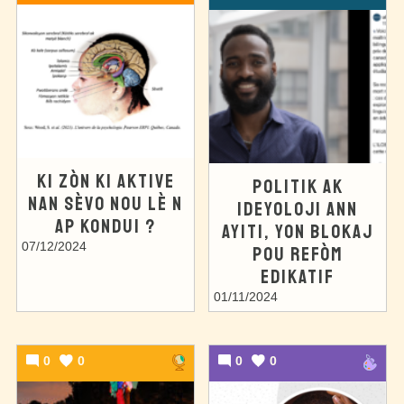
KI ZÒN KI AKTIVE
POLITIK AK
NAN SÈVO NOU LÈ N
IDEYOLOJI ANN
AP KONDUI ?
AYITI, YON BLOKAJ
07/12/2024
POU REFÒM
EDIKATIF
01/11/2024
0
0
0
0