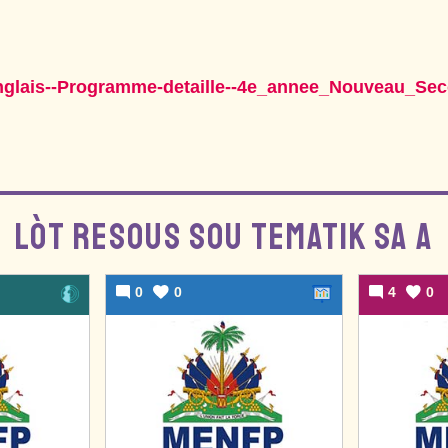
nglais--Programme-detaille--4e_annee_Nouveau_Sec
LÒT RESOUS SOU TEMATIK SA A
0
0
4
0