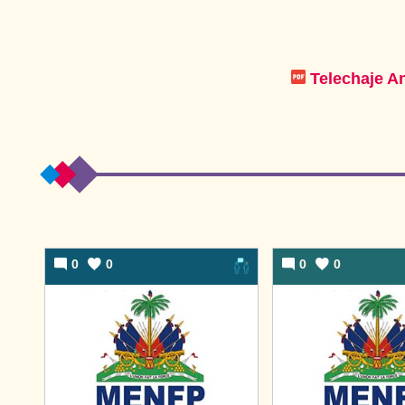
Telechaje A
0
0
0
0