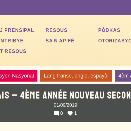
J PRENSIPAL
RESOUS
PÒDKAS
NTRIBYE
SA N AP FÈ
OTORIZASY
T RESOUS
asyon Nasyonal
Lang franse, angle, espayòl
4èm 
IS – 4ÈME ANNÉE NOUVEAU SECO
01/09/2019
0
1