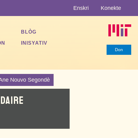
Enskri
Konekte
BLÒG
ON
INISYATIV
Don
Ane Nouvo Segondè
NDAIRE