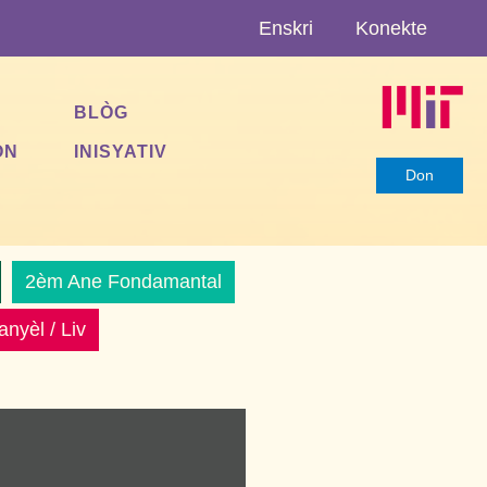
Enskri
Konekte
BLÒG
ON
INISYATIV
Don
2èm Ane Fondamantal
nyèl / Liv