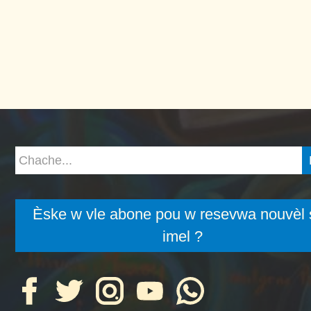
Èske w vle abone pou w resevwa nouvèl 
imel ?