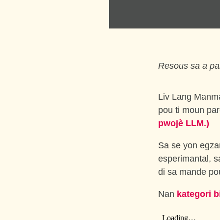
Resous sa a par
Liv Lang Manman
pou ti moun pa
pwojè LLM.)
Sa se yon egz
esperimantal, s
di sa mande pou
Nan
kategori b