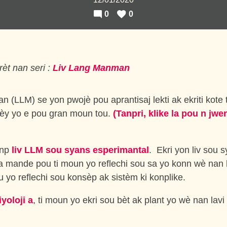
0
0
èt nan seri :
Liv Lang Manman
 (LLM) se yon pwojè pou aprantisaj lekti ak ekriti kote t
rèy yo e pou gran moun tou.
(Tanpri, klike la pou n jwen
anp
liv LLM sou syans esperimantal
. Ekri yon liv sou 
a mande pou ti moun yo reflechi sou sa yo konn wè nan l
 yo reflechi sou konsèp ak sistèm ki konplike.
iyoloji a
, ti moun yo ekri sou bèt ak plant yo wè nan lavi 