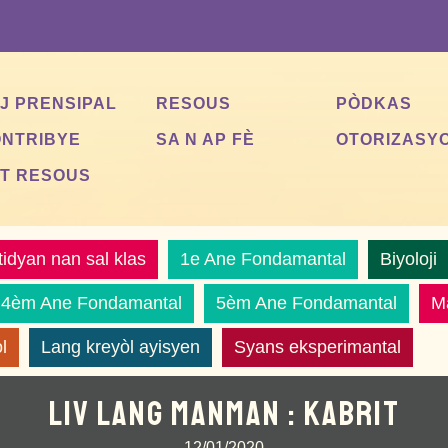
J PRENSIPAL
RESOUS
PÒDKAS
NTRIBYE
SA N AP FÈ
OTORIZASY
T RESOUS
tidyan nan sal klas
1e Ane Fondamantal
Biyoloji
4èm Ane Fondamantal
5èm Ane Fondamantal
Ma
l
Lang kreyòl ayisyen
Syans eksperimantal
LIV LANG MANMAN : KABRIT
12/01/2020