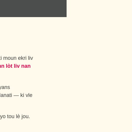
i moun ekri liv
n lòt liv nan
syans
anati — ki vle
yo tou lè jou.