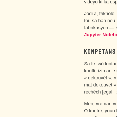
videyo ki ka es
Jodi a, teknolo
tou sa ban nou 
fabrikasyon — k
Jupyter Noteb
KONPETANS
Sa fè twò lont
konfli rizib an
« dekouvèt ». «
mat dekouvèt » 
rechèch [egal 
Men, vreman vre
O kontrè, youn 