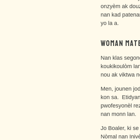
onzyèm ak douzy
nan kad patena
yo la a.
WOMAN MATE
Nan klas segondè
koukikoulòm lan 
nou ak viktwa n
Men, jounen jod
kon sa. Etidyan
pwofesyonèl re
nan monn lan.
Jo Boaler, ki s
Nòmal nan Inivè