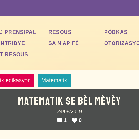
J PRENSIPAL
RESOUS
PÒDKAS
NTRIBYE
SA N AP FÈ
OTORIZASY
T RESOUS
tik edikasyon
Matematik
MATEMATIK SE BÈL MÈVÈY
24/09/2019
1
0