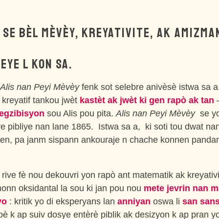
SE BÈL MÈVÈY, KREYATIVITE, AK AMIZMA
EYE L KON SA.
Alis nan Peyi Mèvèy
fenk sot selebre anivèsè istwa sa a
kreyatif tankou jwèt
kastèt ak jwèt ki gen rapò ak tan
—
 egzibisyon
sou Alis pou pita.
Alis nan Peyi Mèvèy
se yo
e pibliye nan lane 1865. Istwa sa a, ki soti tou dwat na
en, pa janm sispann ankouraje n chache konnen panda
 rive fè nou dekouvri yon rapò ant matematik ak kreyativ
onn oksidantal la sou ki jan pou nou
mete jevrin nan 
yo
: kritik yo di eksperyans lan
anniyan
oswa li
san san
pè k ap suiv dosye entèrè piblik ak desizyon k ap pran yo