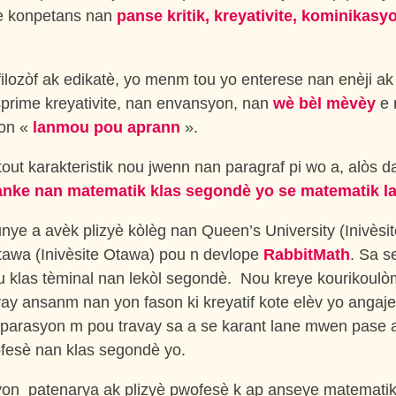
e konpetans nan
panse kritik, kreyativite, kominikasy
ilozòf ak edikatè, yo menm tou yo enterese nan enèji ak
prime kreyativite, nan envansyon, nan
wè bèl mèvèy
e 
yon «
lanmou pou aprann
».
out karakteristik nou jwenn nan paragraf pi wo a, alòs
manke nan matematik klas segondè yo se matematik 
nye a avèk plizyè kòlèg nan Queen’s University (Inivèsi
ttawa (Inivèsite Otawa) pou n devlope
RabbitMath
. Sa s
 klas tèminal nan lekòl segondè. Nou kreye kourikoulò
vay ansanm nan yon fason ki kreyatif kote elèv yo angaje
eparasyon m pou travay sa a se karant lane mwen pase 
fesè nan klas segondè yo.
yon patenarya ak plizyè pwofesè k ap anseye matematik