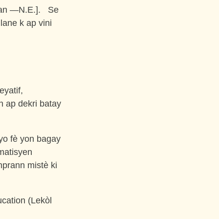
n an —N.E.]. Se
lane k ap vini
eyatif,
n ap dekri batay
 yo fè yon bagay
matisyen
prann mistè ki
cation (Lekòl