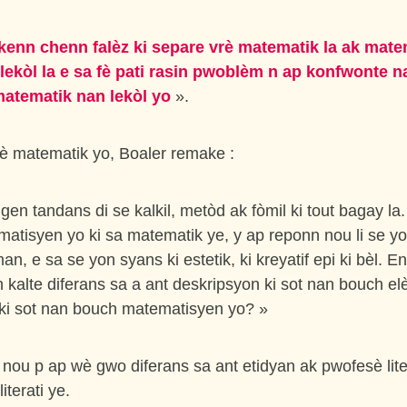
kenn chenn falèz ki separe vrè matematik la ak mate
lekòl la e sa fè pati rasin pwoblèm n ap konfwonte n
atematik nan lekòl yo
».
 matematik yo, Boaler remake :
gen tandans di se kalkil, metòd ak fòmil ki tout bagay la
tisyen yo ki sa matematik ye, y ap reponn nou li se yo
an, e sa se yon syans ki estetik, ki kreyatif epi ki bèl. E
 kalte diferans sa a ant deskripsyon ki sot nan bouch el
ki sot nan bouch matematisyen yo? »
 nou p ap wè gwo diferans sa ant etidyan ak pwofesè liter
iterati ye.