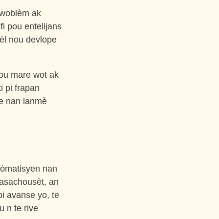
pwoblèm ak
fi pou entelijans
dèl nou devlope
sou mare wot ak
i pi frapan
le nan lanmè
fòmatisyen nan
Masachousèt, an
pi avanse yo, te
u n te rive