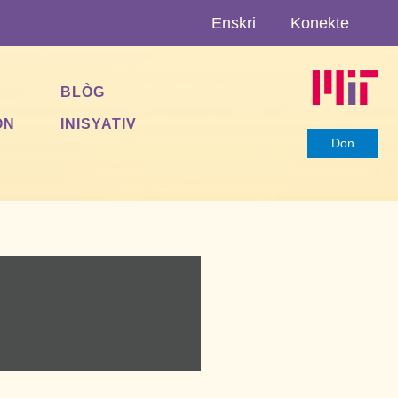
Enskri
Konekte
BLÒG
ON
INISYATIV
Don