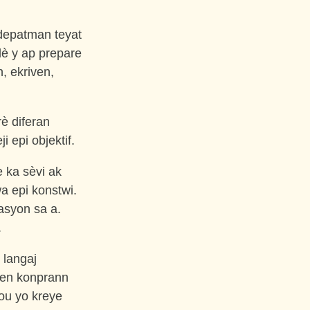
depatman teyat
lè y ap prepare
, ekriven,
è diferan
 epi objektif.
e ka sèvi ak
a epi konstwi.
asyon sa a.
.
 langaj
yen konprann
ou yo kreye