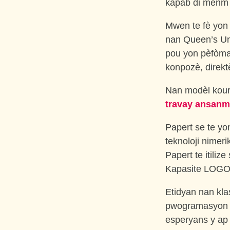
kapab di menm 
Mwen te fè yon
nan Queen’s Uni
pou yon pèfòman
konpozè, direkt
Nan modèl kouri
travay ansanm
Papert se te yo
teknoloji nimer
Papert te itili
Kapasite LOGO t
Etidyan nan kla
pwogramasyon p
esperyans y ap 