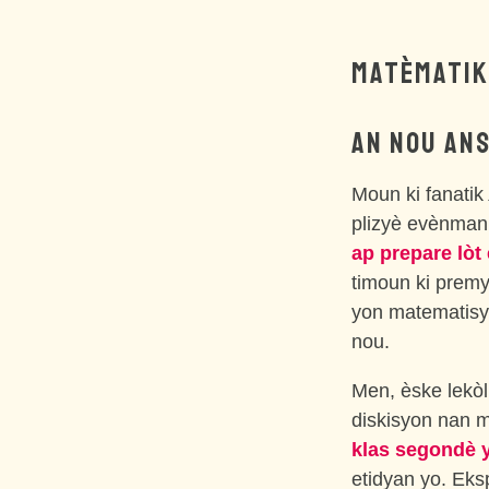
MATÈMATIK 
AN NOU ANS
Moun ki fanatik
plizyè evènman 
ap prepare lòt
timoun ki premy
yon matematisy
nou.
Men, èske lekòl
diskisyon nan m
klas segondè 
etidyan yo. Eks