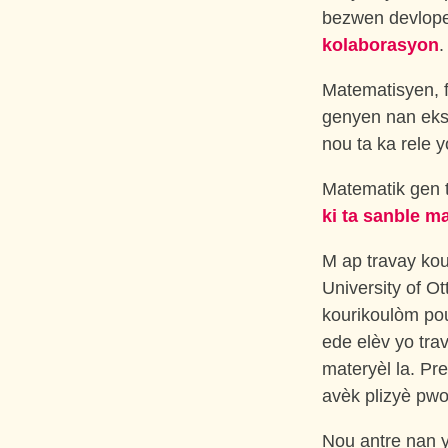
bezwen devlop
kolaborasyon
.
Matematisyen, f
genyen nan eks
nou ta ka rele 
Matematik gen t
ki ta sanble 
M ap travay kou
University of O
kourikoulòm pou
ede elèv yo tra
materyèl la. Pr
avèk plizyè pwo
Nou antre nan 