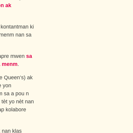
on ak
 kontantman ki
menm nan sa
 dapre mwen
sa
la menm
.
te Queen’s) ak
e yon
m sa a pou n
 tèt yo nèt nan
ap kolabore
 nan klas