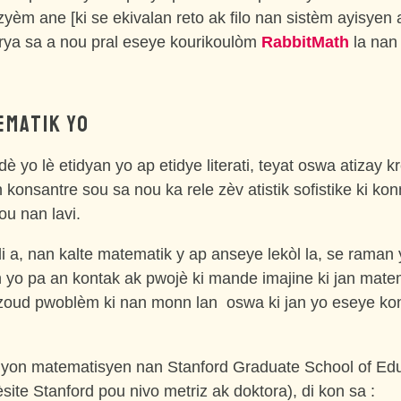
èm ane [ki se ekivalan reto ak filo nan sistèm ayisye
rya sa a nou pral eseye kourikoulòm
RabbitMath
la nan 
MATIK YO
 yo lè etidyan yo ap etidye literati, teyat oswa atizay kr
konsantre sou sa nou ka rele zèv atistik sofistike ki kon
ou nan lavi.
i a, nan kalte matematik y ap anseye lekòl la, se raman
 yo pa an kontak ak pwojè ki mande imajine ki jan mate
zoud pwoblèm ki nan monn lan oswa ki jan yo eseye kon
e yon matematisyen nan Stanford Graduate School of Edu
site Stanford pou nivo metriz ak doktora), di kon sa :