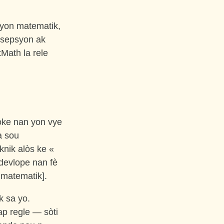
syon matematik,
nsepsyon ak
Math la rele
oke nan yon vye
a sou
knik alòs ke «
devlope nan fè
 matematik].
k sa yo.
ap regle — sòti