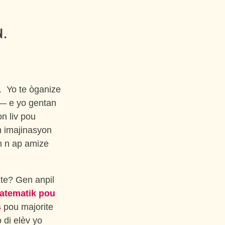
N.
. Yo te òganize
 e yo gentan
n liv pou
n imajinasyon
n n ap amize
ite? Gen anpil
matematik pou
s
pou majorite
 di elèv yo