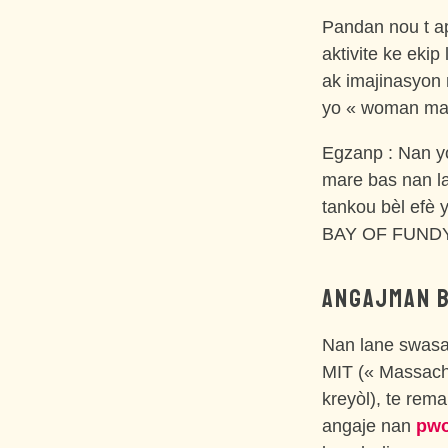
Pandan nou t a
aktivite ke ekip
ak imajinasyon 
yo « woman mat
Egzanp : Nan yo
mare bas nan la
tankou bèl efè 
BAY OF FUNDY (
ANGAJMAN B
Nan lane swasa
MIT (« Massachu
kreyòl), te rem
angaje nan
pwo