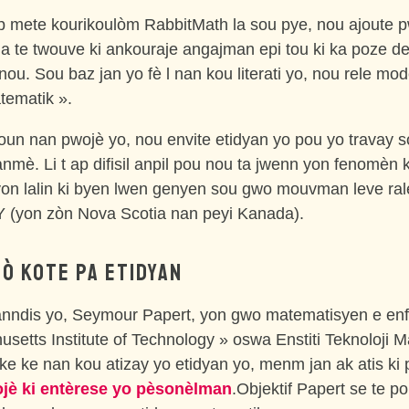
p mete kourikoulòm RabbitMath la sou pye, nou ajoute 
 la te twouve ki ankouraje angajman epi tou ki ka poze de
nou. Sou baz jan yo fè l nan kou literati yo, nou rele mo
ematik ».
un nan pwojè yo, nou envite etidyan yo pou yo travay 
nmè. Li t ap difisil anpil pou nou ta jwenn yon fenomèn k
yon lalin ki byen lwen genyen sou gwo mouvman leve ra
yon zòn Nova Scotia nan peyi Kanada).
Ò KOTE PA ETIDYAN
nndis yo, Seymour Papert, yon gwo matematisyen e en
setts Institute of Technology » oswa Enstiti Teknoloji 
ake ke nan kou atizay yo etidyan yo, menm jan ak atis ki 
jè ki entèrese yo pèsonèlman
.Objektif Papert se te po