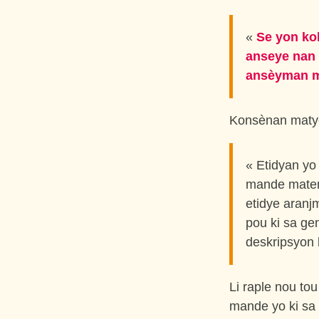
«
Se yon ko
anseye nan 
ansèyman m
Konsènan matyè
« Etidyan yo 
mande matema
etidye aranjm
pou ki sa gen
deskripsyon 
Li raple nou tou
mande yo ki sa l