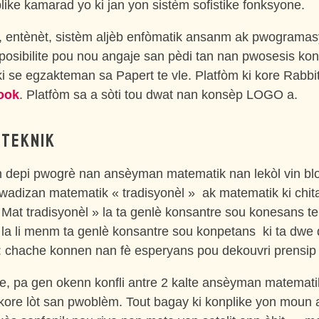
plike kamarad yo ki jan yon sistèm sofistike fonksyone.
ji, entènèt, sistèm aljèb enfòmatik ansanm ak pwograma
posibilite pou nou angaje san pèdi tan nan pwosesis ko
i se egzakteman sa Papert te vle. Platfòm ki kore Rabbit
ook
. Platfòm sa a sòti tou dwat nan konsèp LOGO a.
 TEKNIK
an depi pwogrè nan ansèyman matematik nan lekòl vin bl
t swadizan matematik « tradisyonèl » ak matematik ki chit
 Mat tradisyonèl » la ta genlè konsantre sou konesans te
la li menm ta genlè konsantre sou konpetans ki ta dwe 
: chache konnen nan fè esperyans pou dekouvri prensip
, pa gen okenn konfli antre 2 kalte ansèyman matemati
kore lòt san pwoblèm. Tout bagay ki konplike yon moun 