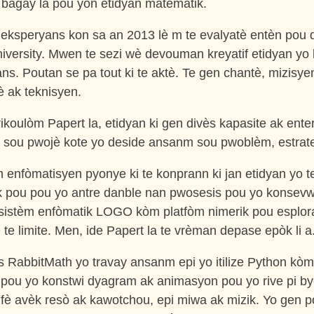
bagay la pou yon etidyan matematik.
 eksperyans kon sa an 2013 lè m te evalyatè entèn pou 
versity. Mwen te sezi wè devouman kreyatif etidyan yo 
s. Poutan se pa tout ki te aktè. Te gen chantè, mizisyen
è ak teknisyen.
koulòm Papert la, etidyan ki gen divès kapasite ak enter
sou pwojè kote yo deside ansanm sou pwoblèm, estrateji
n enfòmatisyen pyonye ki te konprann ki jan etidyan yo t
ik pou pou yo antre danble nan pwosesis pou yo konsevw
ze sistèm enfòmatik LOGO kòm platfòm nimerik pou esplor
e limite. Men, ide Papert la te vrèman depase epòk li a
s RabbitMath yo travay ansanm epi yo itilize Python kòm
ou yo konstwi dyagram ak animasyon pou yo rive pi b
fè avèk resò ak kawotchou, epi miwa ak mizik. Yo gen p