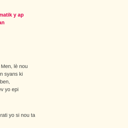
matik y ap
an
. Men, lè nou
n syans ki
nben,
èv yo epi
ati yo si nou ta