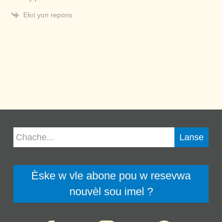
Ekri yon repons
Èske w vle abone pou w resevwa
nouvèl sou imel ?