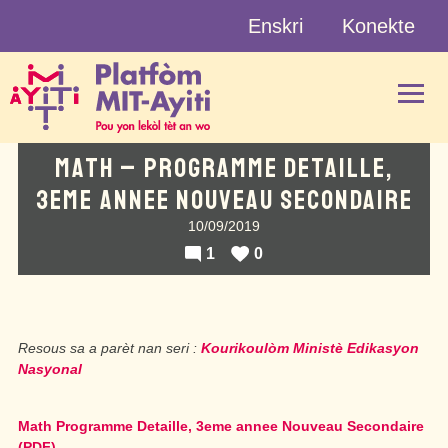
Skip
Enskri
Konekte
to
content
MATH – PROGRAMME DETAILLE,
3EME ANNEE NOUVEAU SECONDAIRE
10/09/2019
1
0
Resous sa a parèt nan seri :
Kourikoulòm Ministè Edikasyon
Nasyonal
Math Programme Detaille, 3eme annee Nouveau Secondaire
(PDF)