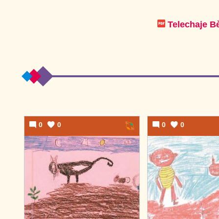
Telechaje Be
0
0
0
0