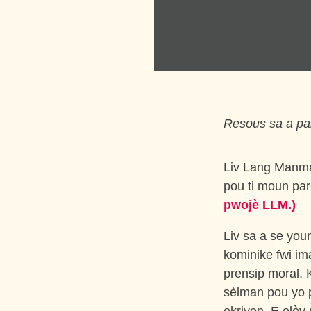
Resous sa a par
Liv Lang Manman
pou ti moun pa
pwojè LLM.)
Liv sa a se yo
kominike fwi i
prensip moral. K
sèlman pou yo p