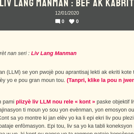
LIV LANG MANMAN : BÈF AK KABRI
12/01/2020
0
0
èt nan seri :
Liv Lang Manman
 (LLM) se yon pwojè pou aprantisaj lekti ak ekriti kote t
rèy yo e pou gran moun tou.
(Tanpri, klike la pou n jwen
un pami
plizyè liv LLM nou rele « kont »
paske objektif li
majinasyon ti moun yo sou yon evènman, yon emosyon o
ont sa yo montre ki jan elèv yo ka li epi ekri liv pou ple
ataje enfòmasyon. Epi tou, liv sa yo ka tabli koneksyon 