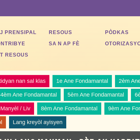
J PRENSIPAL
RESOUS
PÒDKAS
NTRIBYE
SA N AP FÈ
OTORIZASY
T RESOUS
tidyan nan sal klas
1e Ane Fondamantal
2èm Ane
4èm Ane Fondamantal
5èm Ane Fondamantal
6
Manyèl / Liv
8èm Ane Fondamantal
9èm Ane Fo
l
Lang kreyòl ayisyen