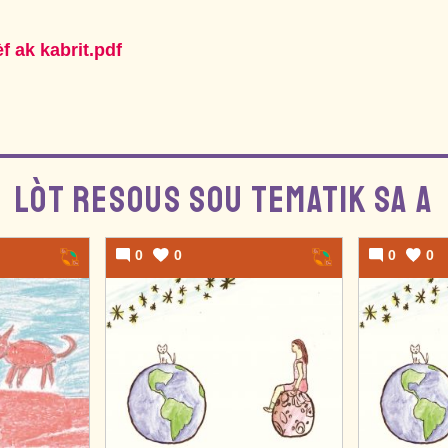
̀f ak kabrit.pdf
LÒT RESOUS SOU TEMATIK SA A
0
0
0
0