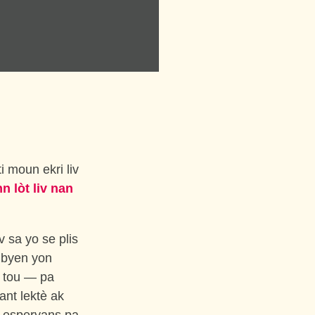
T
i moun ekri liv
n lòt liv nan
v sa yo se plis
ubyen yon
zi tou — pa
ant lektè ak