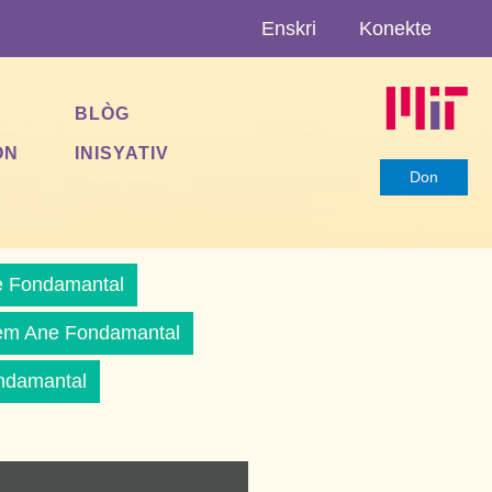
Enskri
Konekte
BLÒG
ON
INISYATIV
Don
 Fondamantal
èm Ane Fondamantal
ndamantal