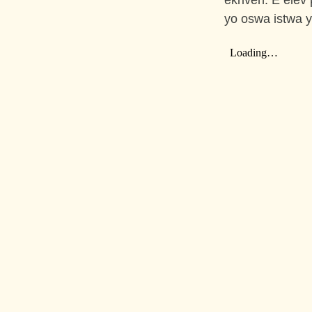
ekriven. E elèv
yo oswa istwa y