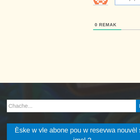
0
REMAK
Èske w vle abone pou w resevwa nouvèl 