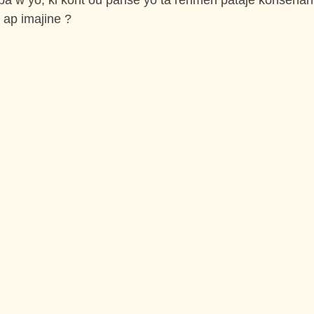
 pa w yo, ki kont ou panse yo ta renmen pataje konsèna
 ap imajine ?