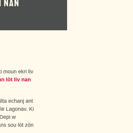
M NAN
i moun ekri liv
n lòt liv nan
ilta echanj ant
ile Lagonav. Ki
 Depi w
ns sou lòt zòn