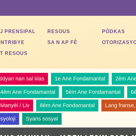
J PRENSIPAL
RESOUS
PÒDKAS
NTRIBYE
SA N AP FÈ
OTORIZASY
T RESOUS
tidyan nan sal klas
1e Ane Fondamantal
2èm Ane
4èm Ane Fondamantal
5èm Ane Fondamantal
6
Manyèl / Liv
8èm Ane Fondamantal
Lang franse,
syoloji
Syans sosyal