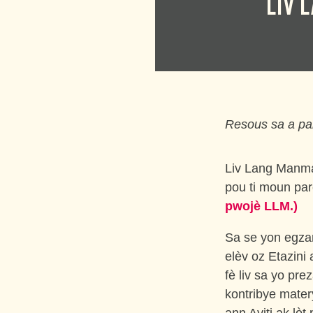
LIV 
Resous sa a par
Liv Lang Manman
pou ti moun pa
pwojè LLM.)
Sa se yon egz
elèv oz Etazini 
fè liv sa yo pr
kontribye mater