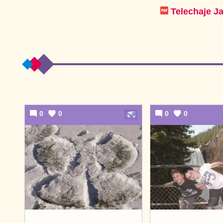
Telechaje J
0
0
0
0