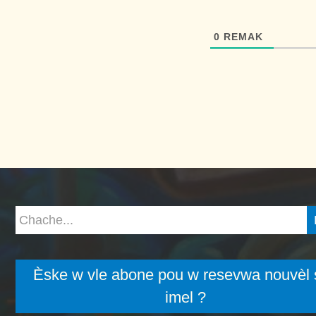
0
REMAK
Èske w vle abone pou w resevwa nouvèl 
imel ?