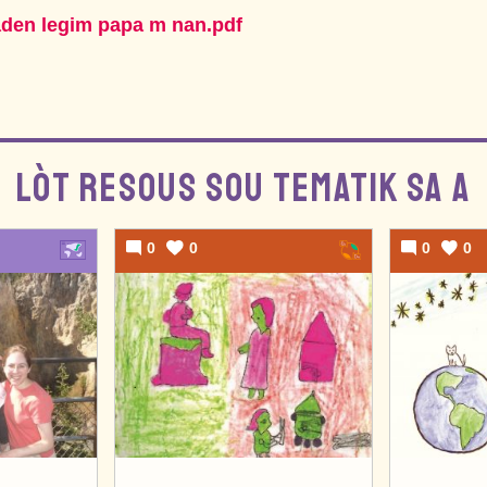
aden legim papa m nan.pdf
LÒT RESOUS SOU TEMATIK SA A
0
0
0
0