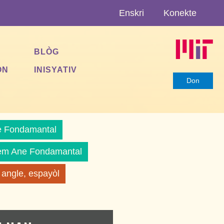
Enskri
Konekte
BLÒG
ON
INISYATIV
Don
 Fondamantal
èm Ane Fondamantal
 angle, espayòl