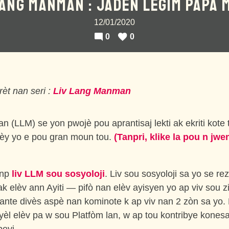
LANG MANMAN : JADEN LEGIM PAPA 
12/01/2020
0
0
èt nan seri :
Liv Lang Manman
 (LLM) se yon pwojè pou aprantisaj lekti ak ekriti kote t
rèy yo e pou gran moun tou.
(Tanpri, klike la pou n jwen
anp
liv LLM sou sosyoloji
. Liv sou sosyoloji sa yo se rez
ak elèv ann Ayiti — pifò nan elèv ayisyen yo ap viv sou z
ezante divès aspè nan kominote k ap viv nan 2 zòn sa yo.
yèl elèv pa w sou Platfòm lan, w ap tou kontribye konesa