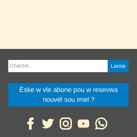
Èske w vle abone pou w resevwa
nouvèl sou imel ?