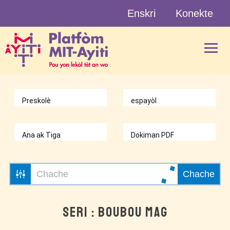
Skip
Enskri
Konekte
to
content
Chache
SERI : BOUBOU MAG