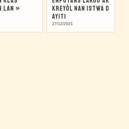
N KLAS
ENPÒTANS LAKOU AK
 LAN »
KREYÒL NAN ISTWA D
AYITI
1
27/12/2021