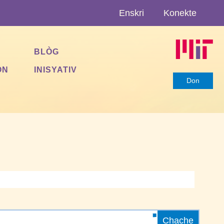
Enskri
Konekte
BLÒG
ON
INISYATIV
Don
Chache