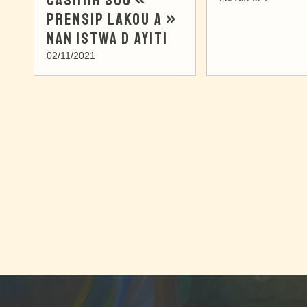
CASIMIR SOU «
PRENSIP LAKOU A »
NAN ISTWA D AYITI
02/11/2021