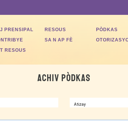
J PRENSIPAL
RESOUS
PÒDKAS
NTRIBYE
SA N AP FÈ
OTORIZASY
T RESOUS
ACHIV PÒDKAS