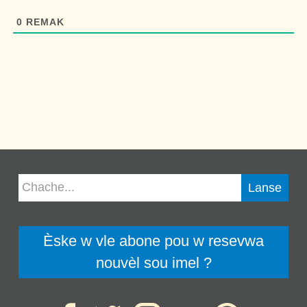
0
REMAK
Èske w vle abone pou w resevwa
nouvèl sou imel ?