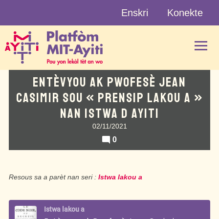
Skip
Enskri
Konekte
to
content
ENTÈVYOU AK PWOFESÈ JEAN
CASIMIR SOU « PRENSIP LAKOU A »
NAN ISTWA D AYITI
02/11/2021
0
Resous sa a parèt nan seri :
Istwa lakou a
Istwa lakou a