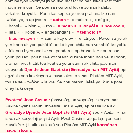
dominasyon kolonyal jis yo rive mèt tèt yo nan lakou kote tout
moun se moun. Se pou sa nou pral fouye zo nan kalalou
vokabilè kreyòl la. Pami konsèp sa yo nou pral analize nan
twòkèt yo, n ap jwenn :
« abitan »
, « malere », « nèg »,
« bosal », « blan », « ras »,
« moun »
,
« kreyòl »
,
« pouvwa »
,
« leta », « kolon », « endepandans »,
« teknoloji »
,
«
klas mwayèn
», « zanno kay òfèv », e latriye… Pawòl sa yo ak
yon bann ak yon pakèt lòt ankò byen chita nan vokabilè kreyòl la
e fòk nou byen analize yo, pandan n ap brase lide nan respè
youn pou lòt, pou n rive konprann ki kalte moun nou ye. Ki donk,
vreman vre, ti atik tou kout sa yo ansanm ak chita pale nan
videyo ak
Djeride Jean-Baptiste (Grenadye nan MIT-Ayiti)
epi
egzèsis nan koleksyon « Istwa lakou a » sou Platfòm MIT-Ayiti,
tou sa se « twòkèt » la vre. Se nou menm, lektè yo, k ava pote
chay la ki dèyè.
Pwofesè Jean Casimir
(sosyològ, antwopològ, istoryen nan
Fakilte Syans Moun, Inivèsite Leta
d Ayiti
) ap brase lide ak
Grenadye Djeride Jean-Baptiste (MIT-Ayiti)
sou
« Abitan »
nan
istwa ak sosyoloji peyi
d Ayiti.
Pwòf Casimir ap pataje yon seri
« twòkèt »
(ti atik tou kout) sou Platfòm MIT-Ayiti
konsènan
istwa lakou a
.