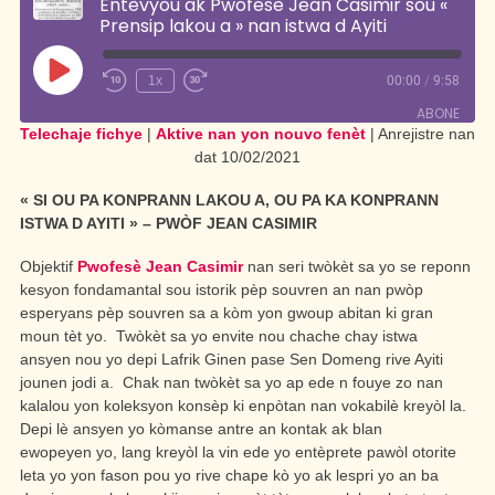
Entèvyou ak Pwofesè Jean Casimir sou «
Prensip lakou a » nan istwa d Ayiti
Jwe
1x
00:00
/
9:58
Rebobinen
Vanse
—
rapid
ABONE
Telechaje fichye
|
Aktive nan yon nouvo fenèt
|
Anrejistre nan
10
—
segonn
30
dat 10/02/2021
segonn
PAJ RSS
« SI OU PA KONPRANN LAKOU A, OU PA KA KONPRANN
ISTWA
D AYITI »
– PWÒF JEAN CASIMIR
Objektif
Pwofesè Jean Casimir
nan seri twòkèt sa yo se reponn
kesyon fondamantal sou istorik pèp souvren an nan pwòp
esperyans pèp souvren sa a kòm yon gwoup abitan ki gran
moun tèt yo. Twòkèt sa yo envite nou chache chay istwa
ansyen nou yo depi Lafrik Ginen pase Sen Domeng rive Ayiti
jounen jodi a. Chak nan twòkèt sa yo ap ede n fouye zo nan
kalalou yon koleksyon konsèp ki enpòtan nan vokabilè kreyòl la.
Depi lè ansyen yo kòmanse antre an kontak ak blan
ewopeyen yo, lang kreyòl la vin ede yo entèprete pawòl otorite
leta yo yon fason pou yo rive chape kò yo ak lespri yo an ba