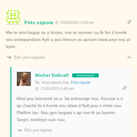
Fritz csjuste
04/03/2021 4:28 pm
Mw te anvi bagay sa a lontan, mw ta renmen ou fè fim ti komik
sou endepandans Ayiti a pou timoun yo aprann istwa peyi nou pi
byen
Ekri yon repons
Michel DeGraff
Administratè
Voye repons bay
Fritz csjuste
21/04/2021 4:49 pm
Mèsi pou kòmantè sa a. Sa ankouraje nou. Kounye a n
ap chache liv ti komik sou istwa d Ayiti pou n mete sou
Platfòm lan. Nou gen lespwa n ap rive fè sa byento.
Tanpri, kontinye suiv nou.
Ekri yon repons