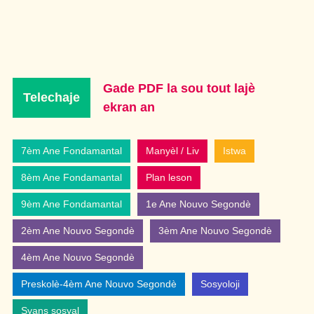
Gade PDF la sou tout lajè
Telechaje
ekran an
7èm Ane Fondamantal
Manyèl / Liv
Istwa
8èm Ane Fondamantal
Plan leson
9èm Ane Fondamantal
1e Ane Nouvo Segondè
2èm Ane Nouvo Segondè
3èm Ane Nouvo Segondè
4èm Ane Nouvo Segondè
Preskolè-4èm Ane Nouvo Segondè
Sosyoloji
Syans sosyal