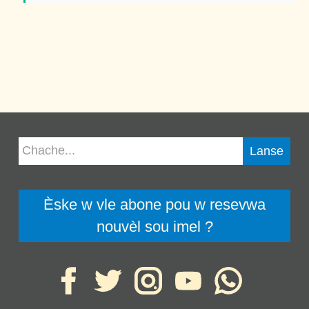
Èske w vle abone pou w resevwa
nouvèl sou imel ?