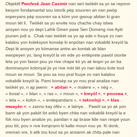
Objektif
Pwofesè Jean Casimir
nan seri twòkèt sa yo se reponn
kesyon fondamantal sou istorik pèp souvren an nan pwòp
esperyans pèp souvren sa a kòm yon gwoup abitan ki gran
moun tèt li. Twòkèt sa yo envite nou chache chay istwa
ansyen nou yo depi Lafrik Ginen pase Sen Domeng rive Ayiti
jounen jodi a. Chak nan twòkèt sa yo ap ede n fouye zo nan
kalalou yon koleksyon konsèp ki enpòtan nan vokabilè kreyòl la.
Depi lè ansyen yo kòmanse antre an kontak ak blan
ewopeyen yo, lang kreyòl la vin ede yo entèprete pawòl otorite
leta yo yon fason pou yo rive chape kò yo ak lespri yo an ba
dominasyon kolonyal jis yo rive mèt tèt yo nan lakou kote tout
moun se moun. Se pou sa nou pral fouye zo nan kalalou
vokabilè kreyòl la. Pami konsèp sa yo nou pral analize nan
twòkèt yo, n ap jwenn :
« abitan »
, « malere », « nèg »,
« bosal », « blan », « ras », « moun »,
« kreyòl »
,
« pouvwa »
,
« leta », « kolon », « endepandans »,
« teknoloji »
,
« klas
mwayèn »
, « zanno kay òfèv », e latriye… Pawòl sa yo ak yon
bann ak yon pakèt lòt ankò byen chita nan vokabilè kreyòl la e
fòk nou byen analize yo, pandan n ap brase lide nan respè youn
pou lòt, pou n rive konprann ki kalte moun nou ye. Ki donk,
vreman vre, ti atik tou kout sa yo ansanm ak chita pale nan