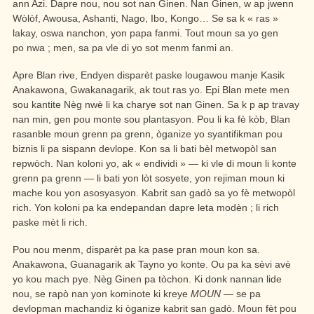
ann Azi. Dapre nou, nou sot nan Ginen. Nan Ginen, w ap jwenn
Wòlòf, Awousa, Ashanti, Nago, Ibo, Kongo… Se sa k « ras »
lakay, oswa nanchon, yon papa fanmi. Tout moun sa yo gen
po nwa ; men, sa pa vle di yo sot menm fanmi an.
Apre Blan rive, Endyen disparèt paske lougawou manje Kasik
Anakawona, Gwakanagarik, ak tout ras yo. Epi Blan mete men
sou kantite Nèg nwè li ka charye sot nan Ginen. Sa k p ap travay
nan min, gen pou monte sou plantasyon. Pou li ka fè kòb, Blan
rasanble moun grenn pa grenn, òganize yo syantifikman pou
biznis li pa sispann devlope. Kon sa li bati bèl metwopòl san
repwòch. Nan koloni yo, ak « endividi » — ki vle di moun li konte
grenn pa grenn — li bati yon lòt sosyete, yon rejiman moun ki
mache kou yon asosyasyon. Kabrit san gadò sa yo fè metwopòl
rich. Yon koloni pa ka endepandan dapre leta modèn ; li rich
paske mèt li rich.
Pou nou menm, disparèt pa ka pase pran moun kon sa.
Anakawona, Guanagarik ak Tayno yo konte. Ou pa ka sèvi avè
yo kou mach pye. Nèg Ginen pa tòchon. Ki donk nannan lide
nou, se rapò nan yon kominote ki kreye
MOUN
— se pa
devlopman machandiz ki òganize kabrit san gadò. Moun fèt pou