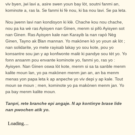
viv byen, jwi lavi a, asire swen youn bay lòt, soutni fanmi an,
kominote a, ras la. Se fanmi ki fè nou, ki ba nou lavi. Se pa leta.
Nou jwenn lavi nan kondisyon ki klè. Chache kou nou chache,
nou pa ka wè ras Ayisyen nan Ginen, menm si pifò Ayisyen sot
nan Ginen. Ras Ayisyen kale nan Karayib la nan rapò Nèg
Ginen, Tayno ak Blan mannan. Yo makònen kò yo youn ak lòt ;
nan solidarite, yo mete rayisab lakay yo sou kote, pou yo
konsantre sou jan y ap konfwonte malè ki pandye sou tèt yo. Yo
fonn ansanm pou envante kominote yo, fanmi yo, ras yo :
Ayisyen. Nan Ginen oswa lòt kote, menm si sa ta sanble menm
kalite moun lan, yo pa makònen menm jan an, an ba menm
menas yon papa leta k ap anpeche yo viv depi y ap kale. Tout
moun se moun ; men, kominote yo pa makònen menm jan. Yo
pa bay menm kalite moun.
Tanpri, rete branche epi angaje. N ap kontinye brase lide
nan pwochen atik yo.