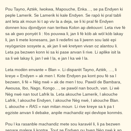
Pou Tayno, Aztèk, Iwokwa, Mapouche, Enka…, se pa Endyen ki
peple Lamerik. Se Lamerik ki kale Endyen. Se rapò ki pral tabli
ant leta ak moun ki t ap viv la a deja, se li ki pral fè Endyen
donnen kou djondjyon nan teritwa Kolon ap
dekouvri
. Leta rive fè
sa ak gwo ponyèt li : fòs pouvwa li, jan li fè kòb ak wòl kòb lakay
li, jan li mete konesans, jan li redefini sa li jwenn sou latè epi
reyòganize sosyete a, ak jan li wè kretyen vivan oz alantou li.
Leta pa bezwen konn ki sa ki pase anvan li rive. Li aplike isit la
sa li wè lakay li, jan l wè l la, e jan l ka wè l la.
Leta modèn envante « Blan ». Li disparèt Tayno, Aztèk, …, li
kreye « Endyen » ak men l. Kote Endyen pa kont pou fè sa l
bezwen, li fè « Nèg nwè » ak de men l tou. Pawòl de Bambara,
Awousa, Ibo, Nago, Kongo…, se pawòl nan bouch, van. Li wè
Nèg nwè nan tout Lafrik la. Leta akouche Lamerik, l akouche
Lafrik, l akouche Endyen, l akouche Nèg nwè, l akouche Blan.
L akouche «
RAS
» nan mitan
moun
. Li rive kreye sa k pa t
egziste anvan li debake, anpile machandiz epi devlope konmès.
Pou l ka rasanble machandiz mete sou karavèl li, li pa bezwen
separe malere li kontre. Tout se Endyen ou byen Nèg nwè k ap