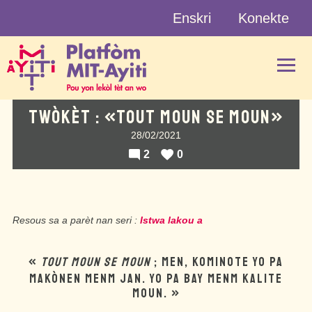
Skip
Enskri
Konekte
to
content
TWÒKÈT : «TOUT MOUN SE MOUN»
28/02/2021
2
0
Resous sa a parèt nan seri :
Istwa lakou a
«
TOUT MOUN SE MOUN
; MEN, KOMINOTE YO PA
MAKÒNEN MENM JAN. YO PA BAY MENM KALITE
MOUN. »