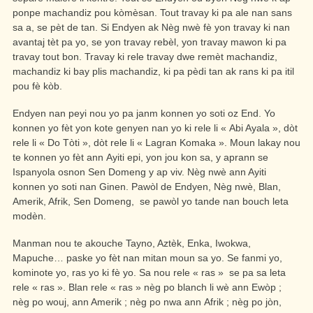
ponpe machandiz pou kòmèsan. Tout travay ki pa ale nan sans
sa a, se pèt de tan. Si Endyen ak Nèg nwè fè yon travay ki nan
avantaj tèt pa yo, se yon travay rebèl, yon travay mawon ki pa
travay tout bon. Travay ki rele travay dwe remèt machandiz,
machandiz ki bay plis machandiz, ki pa pèdi tan ak rans ki pa itil
pou fè kòb.
Endyen nan peyi nou yo pa janm konnen yo soti oz End. Yo
konnen yo fèt yon kote genyen nan yo ki rele li « Abi Ayala », dòt
rele li « Do Tòti », dòt rele li « Lagran Komaka ». Moun lakay nou
te konnen yo fèt ann Ayiti epi, yon jou kon sa, y aprann se
Ispanyola osnon Sen Domeng y ap viv. Nèg nwè ann Ayiti
konnen yo soti nan Ginen. Pawòl de Endyen, Nèg nwè, Blan,
Amerik, Afrik, Sen Domeng, se pawòl yo tande nan bouch leta
modèn.
Manman nou te akouche Tayno, Aztèk, Enka, Iwokwa,
Mapuche… paske yo fèt nan mitan moun sa yo. Se fanmi yo,
kominote yo, ras yo ki fè yo. Sa nou rele « ras » se pa sa leta
rele « ras ». Blan rele « ras » nèg po blanch li wè ann Ewòp ;
nèg po wouj, ann Amerik ; nèg po nwa ann Afrik ; nèg po jòn,