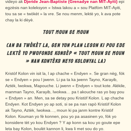
videyo ak
Djeride Jean-Baptiste (Grenadye nan MIT-Ayiti)
epi
egzèsis nan koleksyon « Istwa lakou a » sou Platfòm MIT-Ayiti,
tou sa se « twòkèt » la vre. Se nou menm, lektè yo, k ava pote
chay la ki dèyè.
TOUT MOUN SE MOUN
(AN BA TWÒKÈT LA, GEN YON PLAN LESON KI POU EDE
LEKTÈ YO PWOFONDE KONSÈP « TOUT MOUN SE MOUN
» NAN KONTÈKS NEYO KOLONYAL LA)
Kristòf Kolon vin isit la, l ap chache « Endyen ». Se gran nèg, fòk
se « Endyen » pou l jwenn. Li pa ta ka jwenn Tayno, Karayib,
Aztèk, Iwokwa, Mapouche. Li jwenn « Endyen » tout kote. Alèkile,
manman Tayno, Karayib, Iwokwa… pa t akouche ras yo bay pou
« Endyen » an. Men, sa se detay pou Kristòf Kolon. L ap chache
Endyen. Kot Endyen yo ap soti, si se pa nan rapò Kristòf Kolon
ak Tayno, Aztèk, Iwokwa…, moun ki pa janm kontre Kristòf
Kolon. Kouman yo fè konnen, pou yo pa asasinen yo, fòk yo
konsidere tèt yo kou Endyen ? Y ap konn sa kou yo goute epe
leta bay Kolon, boulèt kannon li, kwa li met sou do yo.