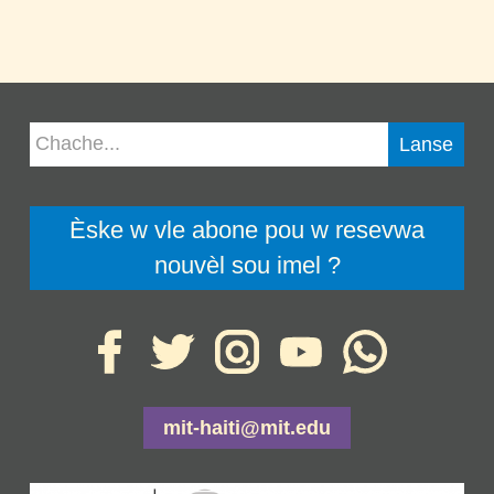
Èske w vle abone pou w resevwa
nouvèl sou imel ?
mit-haiti@mit.edu