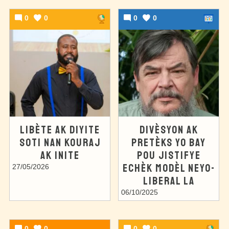
0
0
0
0
LIBÈTE AK DIYITE
DIVÈSYON AK
SOTI NAN KOURAJ
PRETÈKS YO BAY
AK INITE
POU JISTIFYE
ECHÈK MODÈL NEYO-
27/05/2026
LIBERAL LA
06/10/2025
0
0
0
0