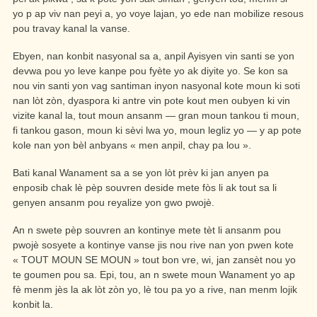
yo p ap viv nan peyi a, yo voye lajan, yo ede nan mobilize resous
pou travay kanal la vanse.
Ebyen, nan konbit nasyonal sa a, anpil Ayisyen vin santi se yon
devwa pou yo leve kanpe pou fyète yo ak diyite yo. Se kon sa
nou vin santi yon vag santiman inyon nasyonal kote moun ki soti
nan lòt zòn, dyaspora ki antre vin pote kout men oubyen ki vin
vizite kanal la, tout moun ansanm — gran moun tankou ti moun,
fi tankou gason, moun ki sèvi lwa yo, moun legliz yo — y ap pote
kole nan yon bèl anbyans « men anpil, chay pa lou ».
Bati kanal Wanament sa a se yon lòt prèv ki jan anyen pa
enposib chak lè pèp souvren deside mete fòs li ak tout sa li
genyen ansanm pou reyalize yon gwo pwojè.
An n swete pèp souvren an kontinye mete tèt li ansanm pou
pwojè sosyete a kontinye vanse jis nou rive nan yon pwen kote
« TOUT MOUN SE MOUN » tout bon vre, wi, jan zansèt nou yo
te goumen pou sa. Epi, tou, an n swete moun Wanament yo ap
fè menm jès la ak lòt zòn yo, lè tou pa yo a rive, nan menm lojik
konbit la.