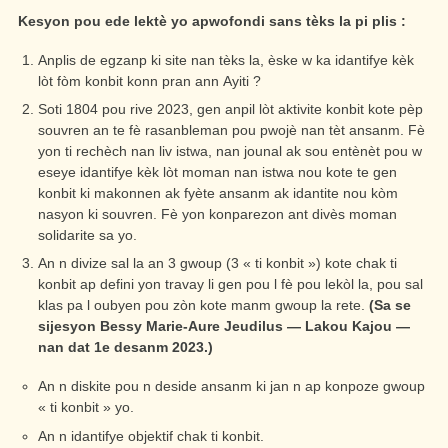
Kesyon pou ede lektè yo apwofondi sans tèks la pi plis :
Anplis de egzanp ki site nan tèks la, èske w ka idantifye kèk
lòt fòm konbit konn pran ann Ayiti ?
Soti 1804 pou rive 2023, gen anpil lòt aktivite konbit kote pèp
souvren an te fè rasanbleman pou pwojè nan tèt ansanm. Fè
yon ti rechèch nan liv istwa, nan jounal ak sou entènèt pou w
eseye idantifye kèk lòt moman nan istwa nou kote te gen
konbit ki makonnen ak fyète ansanm ak idantite nou kòm
nasyon ki souvren. Fè yon konparezon ant divès moman
solidarite sa yo.
An n divize sal la an 3 gwoup (3 « ti konbit ») kote chak ti
konbit ap defini yon travay li gen pou l fè pou lekòl la, pou sal
klas pa l oubyen pou zòn kote manm gwoup la rete.
(Sa se
sijesyon Bessy Marie-Aure Jeudilus — Lakou Kajou —
nan dat 1
e
desanm 2023.)
An n diskite pou n deside ansanm ki jan n ap konpoze gwoup
« ti konbit » yo.
An n idantifye objektif chak ti konbit.