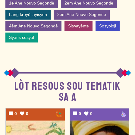
1e Ane Nouvo Segondè
2èm Ane Nouvo Segondè
Lang kreyòl ayisyen
3èm Ane Nouvo Segondè
4èm Ane Nouvo Segondè
Sitwayènte
Sosyoloji
Syans sosyal
LÒT RESOUS SOU TEMATIK
SA A
0
0
0
0