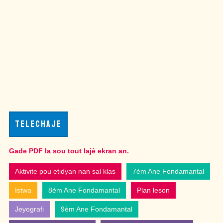
TELECHAJE
Gade PDF la sou tout lajè ekran an.
Aktivite pou etidyan nan sal klas
7èm Ane Fondamantal
Istwa
8èm Ane Fondamantal
Plan leson
Jeyografi
9èm Ane Fondamantal