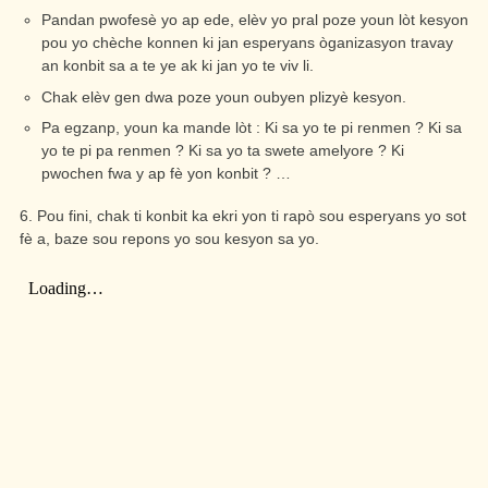
Pandan pwofesè yo ap ede, elèv yo pral poze youn lòt kesyon
pou yo chèche konnen ki jan esperyans òganizasyon travay
an konbit sa a te ye ak ki jan yo te viv li.
Chak elèv gen dwa poze youn oubyen plizyè kesyon.
Pa egzanp, youn ka mande lòt : Ki sa yo te pi renmen ? Ki sa
yo te pi pa renmen ? Ki sa yo ta swete amelyore ? Ki
pwochen fwa y ap fè yon konbit ? …
6. Pou fini, chak ti konbit ka ekri yon ti rapò sou esperyans yo sot
fè a, baze sou repons yo sou kesyon sa yo.