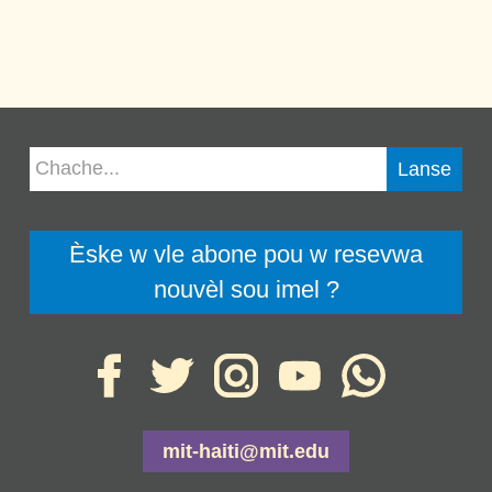
Èske w vle abone pou w resevwa
nouvèl sou imel ?
mit-haiti@mit.edu