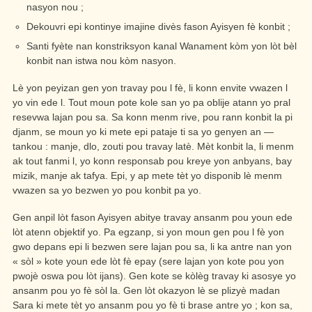
nasyon nou ;
Dekouvri epi kontinye imajine divès fason Ayisyen fè konbit ;
Santi fyète nan konstriksyon kanal Wanament kòm yon lòt bèl
konbit nan istwa nou kòm nasyon.
Lè yon peyizan gen yon travay pou l fè, li konn envite vwazen l
yo vin ede l. Tout moun pote kole san yo pa oblije atann yo pral
resevwa lajan pou sa. Sa konn menm rive, pou rann konbit la pi
djanm, se moun yo ki mete epi pataje ti sa yo genyen an —
tankou : manje, dlo, zouti pou travay latè. Mèt konbit la, li menm
ak tout fanmi l, yo konn responsab pou kreye yon anbyans, bay
mizik, manje ak tafya. Epi, y ap mete tèt yo disponib lè menm
vwazen sa yo bezwen yo pou konbit pa yo.
Gen anpil lòt fason Ayisyen abitye travay ansanm pou youn ede
lòt atenn objektif yo. Pa egzanp, si yon moun gen pou l fè yon
gwo depans epi li bezwen sere lajan pou sa, li ka antre nan yon
« sòl » kote youn ede lòt fè epay (sere lajan yon kote pou yon
pwojè oswa pou lòt ijans). Gen kote se kòlèg travay ki asosye yo
ansanm pou yo fè sòl la. Gen lòt okazyon lè se plizyè madan
Sara ki mete tèt yo ansanm pou yo fè ti brase antre yo ; kon sa,