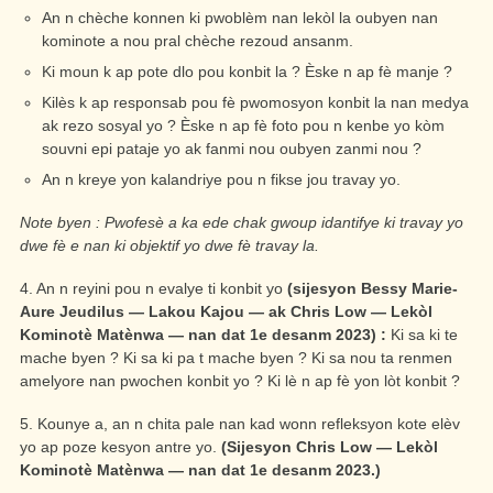
An n chèche konnen ki pwoblèm nan lekòl la oubyen nan
kominote a nou pral chèche rezoud ansanm.
Ki moun k ap pote dlo pou konbit la ? Èske n ap fè manje ?
Kilès k ap responsab pou fè pwomosyon konbit la nan medya
ak rezo sosyal yo ? Èske n ap fè foto pou n kenbe yo kòm
souvni epi pataje yo ak fanmi nou oubyen zanmi nou ?
An n kreye yon kalandriye pou n fikse jou travay yo.
Note byen : Pwofesè a ka ede chak gwoup idantifye ki travay yo
dwe fè e nan ki objektif yo dwe fè travay la.
4. An n reyini pou n evalye ti konbit yo
(sijesyon Bessy Marie-
Aure Jeudilus — Lakou Kajou — ak Chris Low — Lekòl
Kominotè Matènwa — nan dat 1
e
desanm 2023) :
Ki sa ki te
mache byen ? Ki sa ki pa t mache byen ? Ki sa nou ta renmen
amelyore nan pwochen konbit yo ? Ki lè n ap fè yon lòt konbit ?
5. Kounye a, an n chita pale nan kad wonn refleksyon kote elèv
yo ap poze kesyon antre yo.
(Sijesyon Chris Low — Lekòl
Kominotè Matènwa — nan dat 1
e
desanm 2023.)