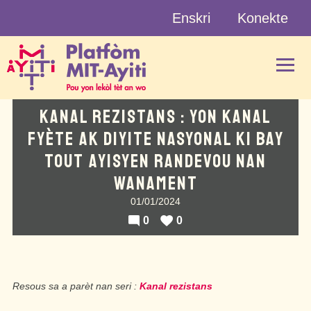
Skip
Enskri
Konekte
to
content
KANAL REZISTANS : YON KANAL
FYÈTE AK DIYITE NASYONAL KI BAY
TOUT AYISYEN RANDEVOU NAN
WANAMENT
01/01/2024
0
0
Resous sa a parèt nan seri :
Kanal rezistans