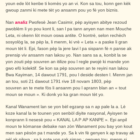
youn ede lòt kenbe ti komès yo an vi. Kon sa tou, konn gen kèk
gwoup zanmi ki mete tèt yo ansanm pou yo fè yon biznis.
Nan
analiz
Pwofesè Jean Casimir, pèp ayisyen abitye rezoud
pwoblèm li yo pou kont li, san l pa tann anyen nan men Mouche
Leta, ni okenn lòt moun oswa antite. O kontrè, selon rechèch
sosyològ la, se pèp la, li menm, ki vrè « Leta » a paske li gran
moun tèt li. Epi, fason pèp la jere lavi l pa sispann fè n panse ak
prensip viv ansanm nan lakou yo. Nan sans sa a, konbit la se
yon zouti pèp souvren an itilize pou l regle pwojè ki mande yon
gwo efò kolektif. Se kon sa pèp souvren an te reyini nan lakou
Bwa Kayiman, 14 dawout 1791, pou l deside desten l. Menm jan
an tou, soti 21 dawout 1791 rive 18 novam 1803, pèp
souvren an te mete fòs li ansanm pou l aprann blan an « tout
moun se moun ». Ki donk yo ka gran moun tèt yo.
Kanal Wanament lan se yon bèl egzanp sa n ap pale la a. Lè
koze kanal la te tounen yon senbòl diyite nasyonal, Ayisyen te
konprann li nesesè pou « KANAL LA P AP KANPE ». Epi anpil
moun te kòmanse debake nan zòn Wanament pou bay yon kout
men san pèsòn pa t mande yo. Sa k vin fè genyen k ap travay ak
pèl ak pikwa ; sa k pote yon sak siman ; genyen tou, menm si