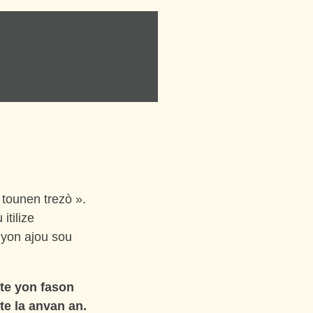
 tounen trezò ».
itilize
 yon ajou sou
ete yon fason
te la anvan an.