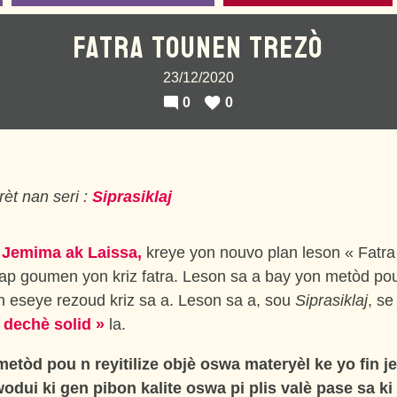
FATRA TOUNEN TREZÒ
23/12/2020
0
0
èt nan seri :
Siprasiklaj
 Jemima ak Laissa,
kreye yon nouvo plan leson « Fatra
 ap goumen yon kriz fatra. Leson sa a bay yon metòd pou 
 eseye rezoud kriz sa a. Leson sa a, sou
Siprasiklaj
, se
 dechè solid »
la.
etòd pou n reyitilize objè oswa materyèl ke yo fin j
odui ki gen pibon kalite oswa pi plis valè pase sa ki 