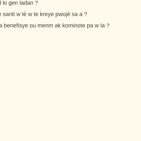
l ki gen ladan ?
e santi w lè w te kreye pwojè sa a ?
ka benefisye ou menm ak kominote pa w la ?