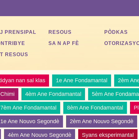
J PRENSIPAL
RESOUS
PÒDKAS
NTRIBYE
SA N AP FÈ
OTORIZASY
T RESOUS
tidyan nan sal klas
1e Ane Fondamantal
2èm Ane
Chimi
4èm Ane Fondamantal
5èm Ane Fondama
7èm Ane Fondamantal
8èm Ane Fondamantal
Pl
1e Ane Nouvo Segondè
2èm Ane Nouvo Segondè
4èm Ane Nouvo Segondè
Syans eksperimantal