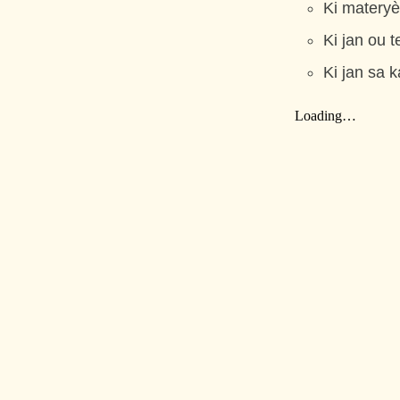
Ki materyè
Ki jan ou t
Ki jan sa 