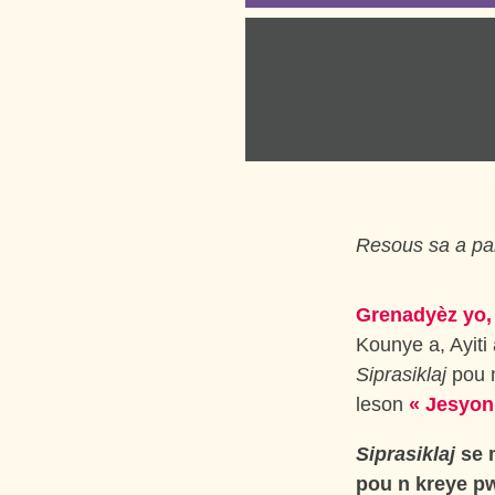
Resous sa a par
Grenadyèz yo,
Kounye a, Ayiti
Siprasiklaj
pou n
leson
« Jesyon
Siprasiklaj
se m
pou n kreye pw