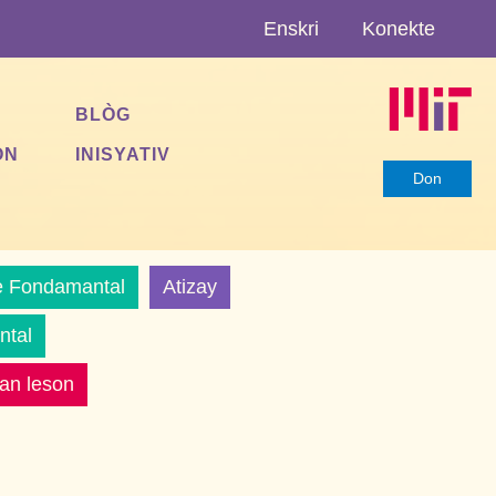
Enskri
Konekte
BLÒG
ON
INISYATIV
Don
 Fondamantal
Atizay
ntal
an leson