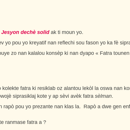
o
Jesyon dechè solid
ak ti moun yo.
v yo pou yo kreyatif nan reflechi sou fason yo ka fè sipra
 fouye zo nan kalalou konsèp ki nan dyapo « Fatra tounen
 kolekte fatra ki resiklab oz alantou lekòl la oswa nan k
pwojè siprasiklaj kote y ap sèvi avèk fatra
sèlman
.
on rapò pou yo prezante nan klas la. Rapò a dwe gen e
 te ranmase fatra a ?