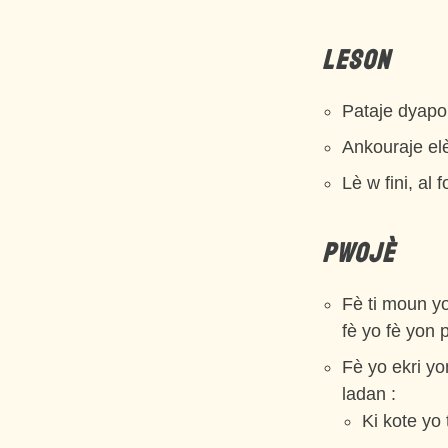
LESON
Pataje dyap
Ankouraje elè
Lè w fini, al
PWOJÈ
Fè ti moun yo
fè yo fè yon 
Fè yo ekri y
ladan :
Ki kote yo