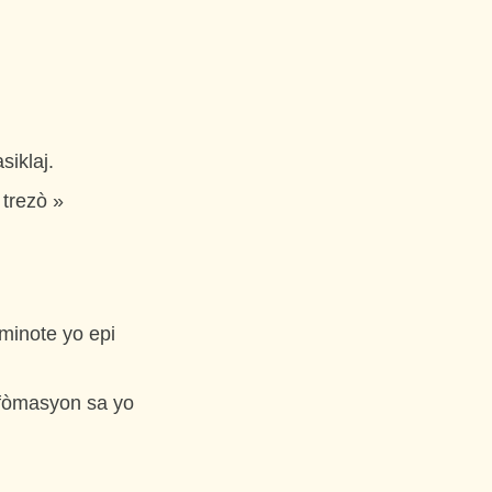
siklaj.
 trezò »
ominote yo epi
nfòmasyon sa yo