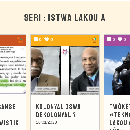
SERI : ISTWA LAKOU A
0
0
0
0
RANSE
KOLONYAL OSWA
TWÒKÈT
N
DEKOLONYAL ?
«TEKN
WISTIK
LAKOU 
10/01/2023