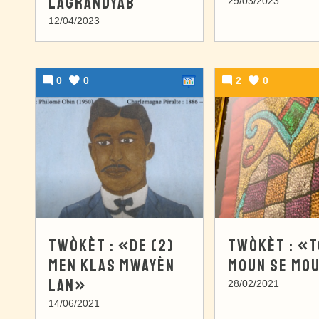
LAGRANDYAB
29/03/2023
12/04/2023
0
0
2
0
TWÒKÈT : «DE (2)
TWÒKÈT : «
MEN KLAS MWAYÈN
MOUN SE MO
LAN»
28/02/2021
14/06/2021