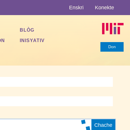
Enskri
Konekte
BLÒG
ON
INISYATIV
Don
Chache