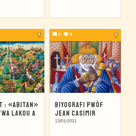
1
0
0
 : «ABITAN»
BIYOGRAFI PWÒF
TWA LAKOU A
JEAN CASIMIR
1
13/01/2021