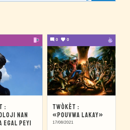
0
0
 :
TWÒKÈT :
OLOJI NAN
«POUVWA LAKAY»
A EGAL PEYI
17/08/2021