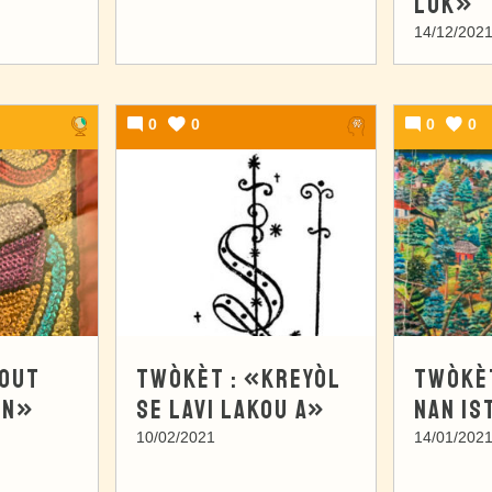
LÒK»
14/12/202
0
0
0
0
TOUT
TWÒKÈT : «KREYÒL
TWÒKÈT
UN»
SE LAVI LAKOU A»
NAN IS
10/02/2021
14/01/202