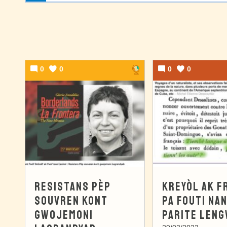
0
0
0
0
RESISTANS PÈP
KREYÒL AK F
SOUVREN KONT
PA FOUTI NA
GWOJEMONI
PARITE LENG