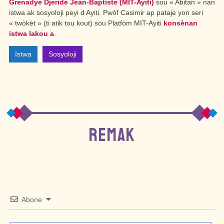
Grenadye Djeride Jean-Baptiste (MIT-Ayiti)
sou
« Abitan »
nan
istwa ak sosyoloji peyi
d Ayiti.
Pwòf Casimir ap pataje yon seri
« twòkèt »
(ti atik tou kout) sou Platfòm MIT-Ayiti
konsènan
istwa
lakou a
.
Istwa
Sosyoloji
REMAK
Abone