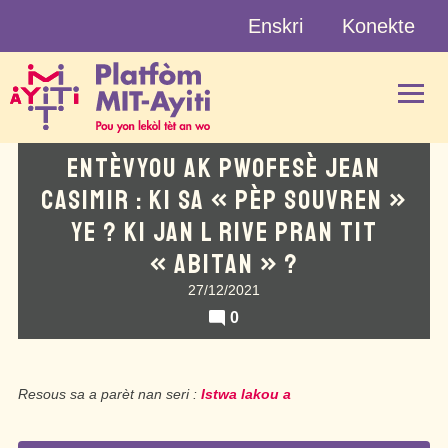
Skip
Enskri
Konekte
to
content
ENTÈVYOU AK PWOFESÈ JEAN
CASIMIR : KI SA « PÈP SOUVREN »
YE ? KI JAN L RIVE PRAN TIT
« ABITAN » ?
27/12/2021
0
Resous sa a parèt nan seri :
Istwa lakou a