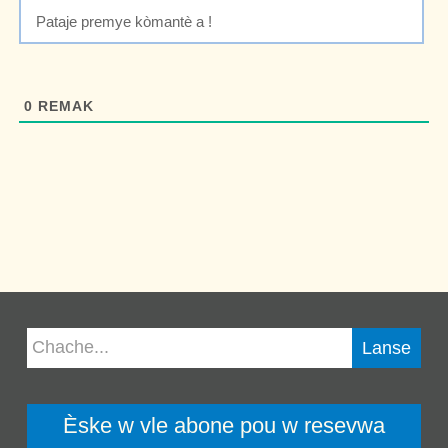
0
REMAK
Èske w vle abone pou w resevwa