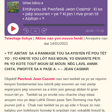
Istwa lakou a
Entèvyou ak Pwofesè Jean Casimir : Ki sa
« pèp souvren » ye ? Ki jan l rive pran tit
« Abitan » ?
Jwe
1x
00:00
/
11:53
Rebobinen
Vanse
Telechaje fichye
—
|
Aktive nan yon nouvo fenèt
rapid
|
Anrejistre nan
ABONE
10
—
dat 14/01/2021
segonn
30
PAJ RSS
« TIT
ABITAN
SA A RANMASE TOU SA AYISYEN FÈ POU TÈT
segonn
YO : YO KREYE YOU LÒT RAS MOUN, YO ENVANTE PEYI
PA YO KOTE
TOUT MOUN SE MOUN
. NÈG LAVIL ANNIK
CHITA, PWOFITE SA K PASE A. » – JEAN CASIMIR
Objektif
Pwofesè Jean Casimir
nan seri twòkèt sa yo se reponn
kesyon fondamantal sou istorik pèp souvren an nan pwòp
esperyans pèp souvren sa a kòm yon gwoup abitan ki gran
moun tèt yo. Twòkèt sa yo envite nou chache chay istwa
ansyen nou yo depi Lafrik Ginen pase Sen Domeng rive Ayiti
jounen jodi a. Chak nan twòkèt sa yo ap ede n fouye zo nan
kalalou yon koleksyon konsèp ki enpòtan nan vokabilè kreyòl la.