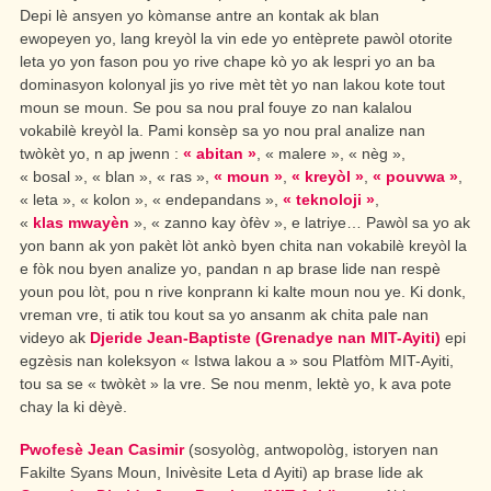
Depi lè ansyen yo kòmanse antre an kontak ak blan
ewopeyen yo, lang kreyòl la vin ede yo entèprete pawòl otorite
leta yo yon fason pou yo rive chape kò yo ak lespri yo an ba
dominasyon kolonyal jis yo rive mèt tèt yo nan lakou kote tout
moun se moun. Se pou sa nou pral fouye zo nan kalalou
vokabilè kreyòl la. Pami konsèp sa yo nou pral analize nan
twòkèt yo, n ap jwenn :
« abitan »
, « malere », « nèg »,
« bosal », « blan », « ras »,
« moun »
,
« kreyòl »
,
« pouvwa »
,
« leta », « kolon », « endepandans »,
« teknoloji »
,
«
klas mwayèn
», « zanno kay òfèv », e latriye… Pawòl sa yo ak
yon bann ak yon pakèt lòt ankò byen chita nan vokabilè kreyòl la
e fòk nou byen analize yo, pandan n ap brase lide nan respè
youn pou lòt, pou n rive konprann ki kalte moun nou ye. Ki donk,
vreman vre, ti atik tou kout sa yo ansanm ak chita pale nan
videyo ak
Djeride Jean-Baptiste (Grenadye nan MIT-Ayiti)
epi
egzèsis nan koleksyon « Istwa lakou a » sou Platfòm MIT-Ayiti,
tou sa se « twòkèt » la vre. Se nou menm, lektè yo, k ava pote
chay la ki dèyè.
Pwofesè Jean Casimir
(sosyològ, antwopològ, istoryen nan
Fakilte Syans Moun, Inivèsite Leta
d Ayiti
) ap brase lide ak