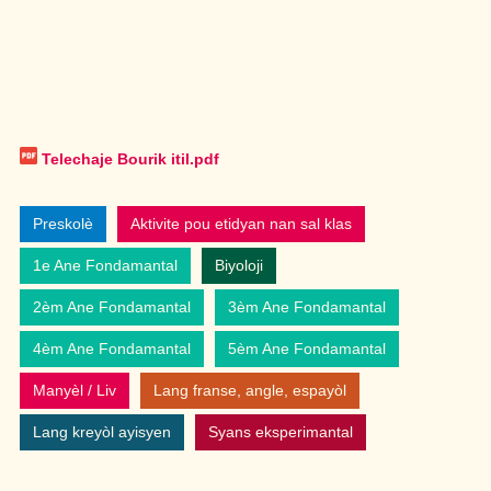
Telechaje Bourik itil.pdf
Preskolè
Aktivite pou etidyan nan sal klas
1e Ane Fondamantal
Biyoloji
2èm Ane Fondamantal
3èm Ane Fondamantal
4èm Ane Fondamantal
5èm Ane Fondamantal
Manyèl / Liv
Lang franse, angle, espayòl
Lang kreyòl ayisyen
Syans eksperimantal