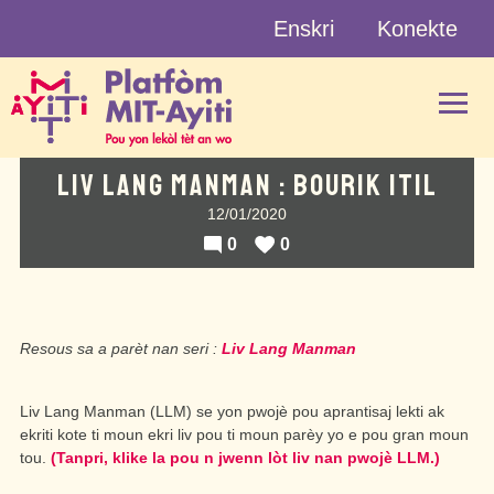
Skip
Enskri
Konekte
to
content
LIV LANG MANMAN : BOURIK ITIL
12/01/2020
0
0
Resous sa a parèt nan seri :
Liv Lang Manman
Liv Lang Manman (LLM) se yon pwojè pou aprantisaj lekti ak
ekriti kote ti moun ekri liv pou ti moun parèy yo e pou gran moun
tou.
(Tanpri, klike la pou n jwenn lòt liv nan pwojè LLM.)