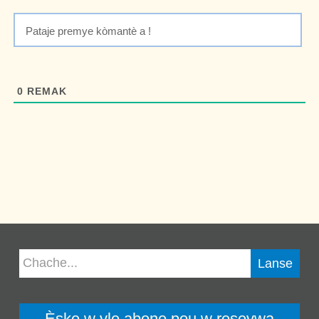
0
REMAK
Èske w vle abone pou w resevwa