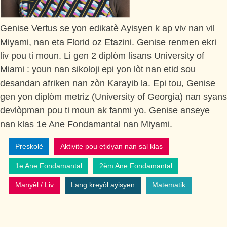
Genise Vertus se yon edikatè Ayisyen k ap viv nan vil
Miyami, nan eta Florid oz Etazini. Genise renmen ekri
liv pou ti moun. Li gen 2 diplòm lisans University of
Miami : youn nan sikoloji epi yon lòt nan etid sou
desandan afriken nan zòn Karayib la. Epi tou, Genise
gen yon diplòm metriz (University of Georgia) nan syans
devlòpman pou ti moun ak fanmi yo. Genise anseye
nan klas 1e Ane Fondamantal nan Miyami.
Preskolè
Aktivite pou etidyan nan sal klas
1e Ane Fondamantal
2èm Ane Fondamantal
Manyèl / Liv
Lang kreyòl ayisyen
Matematik