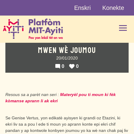
Skip
Enskri
Konekte
to
content
MWEN WÈ JOUMOU
20/01/2020
0
0
Resous sa a parèt nan seri :
Materyèl pou ti moun ki fèk
kòmanse aprann li ak ekri
Se Genise Vertus, yon edikatè ayisyen ki grandi oz Etazini, ki
ekri liv sa a pou l ede
ti moun yo
aprann konte epi ekri chif
pandan y ap kontwole konbyen joumou yo ka wè nan chak paj liv