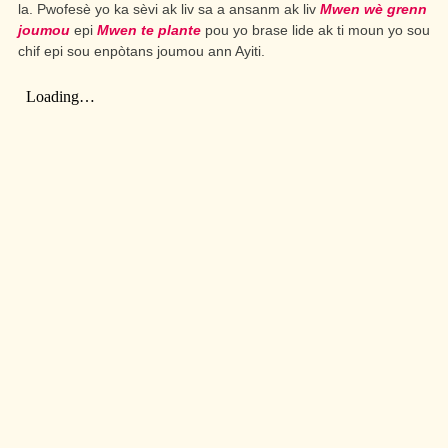
la. Pwofesè yo ka sèvi ak liv sa a ansanm ak liv
Mwen wè grenn
joumou
epi
Mwen te plante
pou yo brase lide ak ti moun yo sou
chif epi sou enpòtans joumou ann Ayiti.