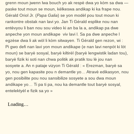
grenn moun jwenn lwa bouch yo ak respè dwa yo kòm sa dwa —
paske tout moun se moun, kèlkeswa andikap ki ka frape nou.
Gérald Oriol Jr. (
Papa Galia
) se yon modèl pou tout moun ki
rankontre obstak nan lavi yo. Jan Ti Gérald esplike nou nan
entèvyou li ban nou sou video ki an ba la a, andikap pa dwe
anpeche yon moun andikape viv lavi l. Sa pa dwe anpeche l
egzèse dwa li ak wòl li kòm sitwayen. Ti Gérald gen rezon, wi :
Pi gwo defi nan lavi yon moun andikape (e nan lavi nenpòt ki lòt
moun) se baryè sosyal, baryè kiltirèl (baryè lengwistik ladan tou),
baryè fizik ki soti nan chwa politik ak pratik tou lè jou nan
sosyete a. An n pataje vizyon Ti Gérald : « Erezman, baryè sa
yo, nou gen kapasite pou n demantle yo… Atravè edikasyon, nou
gen posibilite pou nou sansibilize sosyete a sou dwa moun
andikape yo… Ti pa ti pa, nou ka demantle tout baryè sosyal,
entelektyèl e fizik sa yo »