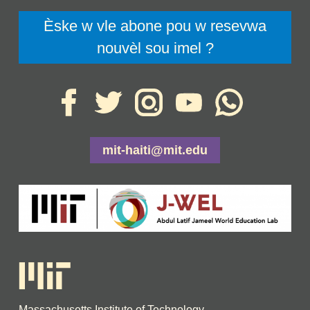
Èske w vle abone pou w resevwa
nouvèl sou imel ?
mit-haiti@mit.edu
Massachusetts Institute of Technology