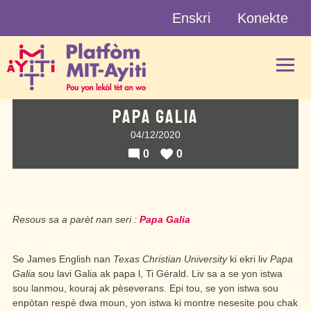
Skip
Enskri
Konekte
to
content
PAPA GALIA
04/12/2020
0
0
Resous sa a parèt nan seri :
Papa Galia
Se James English nan
Texas Christian University
ki ekri liv
Papa
Galia
sou lavi Galia ak papa l, Ti Gérald. Liv sa a se yon istwa
sou lanmou, kouraj ak pèseverans. Epi tou, se yon istwa sou
enpòtan respè dwa moun, yon istwa ki montre nesesite pou chak