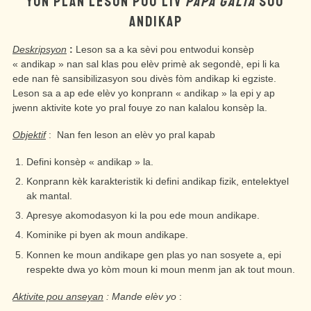
YON PLAN LESON POU LIV
PAPA GALIA
SOU
ANDIKAP
Deskripsyon
:
Leson sa a ka sèvi pou entwodui konsèp
« andikap » nan sal klas pou elèv primè ak segondè, epi li ka
ede nan fè sansibilizasyon sou divès fòm andikap ki egziste.
Leson sa a ap ede elèv yo konprann « andikap » la epi y ap
jwenn aktivite kote yo pral fouye zo nan kalalou konsèp la.
Objektif
: Nan fen leson an elèv yo pral kapab
Defini konsèp « andikap » la.
Konprann kèk karakteristik ki defini andikap fizik, entelektyel
ak mantal.
Apresye akomodasyon ki la pou ede moun andikape.
Kominike pi byen ak moun andikape.
Konnen ke moun andikape gen plas yo nan sosyete a, epi
respekte dwa yo kòm moun ki moun menm jan ak tout moun.
Aktivite pou anseyan
: Mande elèv yo
: