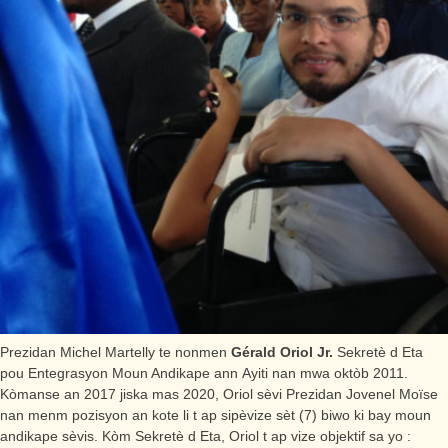
Prezidan Michel Martelly te nonmen
Gérald Oriol Jr.
Sekretè d Eta
pou Entegrasyon Moun Andikape ann Ayiti nan mwa oktòb 2011.
Kòmanse an 2017 jiska mas 2020, Oriol sèvi Prezidan Jovenel Moïse
nan menm pozisyon an kote li t ap sipèvize sèt (7) biwo ki bay moun
andikape sèvis. Kòm Sekretè d Eta, Oriol t ap vize objektif sa yo :