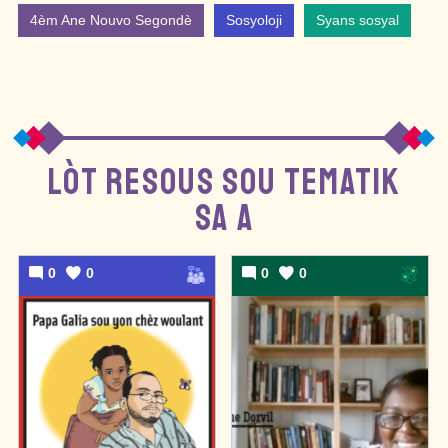
4èm Ane Nouvo Segondè
Sosyoloji
Syans sosyal
LÒT RESOUS SOU TEMATIK
SA A
0
0
0
0