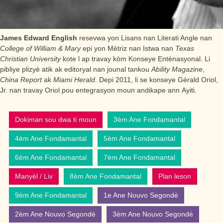
James Edward English
resevwa yon Lisans nan Literati Angle nan
College of William & Mary
epi yon Mètriz nan Istwa nan
Texas
Christian University
kote l ap travay kòm Konseye Entènasyonal. Li
pibliye plizyè atik ak editoryal nan jounal tankou
Ability Magazine
,
China Report
ak
Miami Herald
. Depi 2011, li se konseye Gérald Oriol,
Jr. nan travay Oriol pou entegrasyon moun andikape ann Ayiti.
Dokiman sou dwa ti moun
3èm Ane Fondamantal
4èm Ane Fondamantal
5èm Ane Fondamantal
6èm Ane Fondamantal
7èm Ane Fondamantal
Manyèl / Liv
8èm Ane Fondamantal
Plan leson
9èm Ane Fondamantal
1e Ane Nouvo Segondè
2èm Ane Nouvo Segondè
3èm Ane Nouvo Segondè