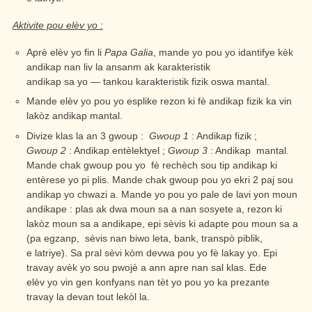
Aktivite pou elèv yo :
Aprè elèv yo fin li
Papa Galia
, mande yo pou yo idantifye kèk
andikap nan liv la ansanm ak karakteristik
andikap sa yo — tankou karakteristik fizik oswa mantal.
Mande elèv yo pou yo esplike rezon ki fè andikap fizik ka vin
lakòz andikap mantal.
Divize klas la an 3 gwoup :
Gwoup 1
: Andikap fizik ;
Gwoup 2
: Andikap entèlektyel ;
Gwoup 3
: Andikap mantal.
Mande chak gwoup pou yo fè rechèch sou tip andikap ki
entèrese yo pi plis. Mande chak gwoup pou yo ekri 2 paj sou
andikap yo chwazi a. Mande yo pou yo pale de lavi yon moun
andikape : plas ak dwa moun sa a nan sosyete a, rezon ki
lakòz moun sa a andikape, epi sèvis ki adapte pou moun sa a
(pa egzanp, sèvis nan biwo leta, bank, transpò piblik,
e latriye). Sa pral sèvi kòm devwa pou yo fè lakay yo. Epi
travay avèk yo sou pwojè a ann apre nan sal klas. Ede
elèv yo vin gen konfyans nan tèt yo pou yo ka prezante
travay la devan tout lekòl la.