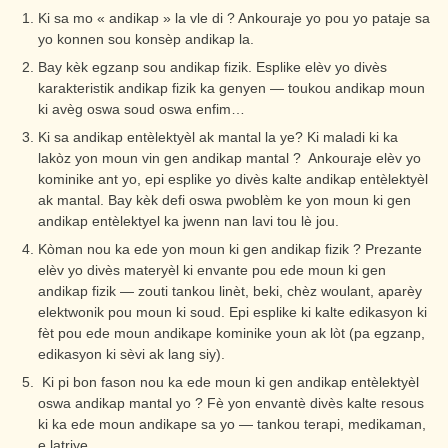
Ki sa mo « andikap » la vle di ? Ankouraje yo pou yo pataje sa
yo konnen sou konsèp andikap la.
Bay kèk egzanp sou andikap fizik. Esplike elèv yo divès
karakteristik andikap fizik ka genyen — toukou andikap moun
ki avèg oswa soud oswa enfim…
Ki sa andikap entèlektyèl ak mantal la ye? Ki maladi ki ka
lakòz yon moun vin gen andikap mantal ? Ankouraje elèv yo
kominike ant yo, epi esplike yo divès kalte andikap entèlektyèl
ak mantal. Bay kèk defi oswa pwoblèm ke yon moun ki gen
andikap entèlektyel ka jwenn nan lavi tou lè jou.
Kòman nou ka ede yon moun ki gen andikap fizik ? Prezante
elèv yo divès materyèl ki envante pou ede moun ki gen
andikap fizik — zouti tankou linèt, beki, chèz woulant, aparèy
elektwonik pou moun ki soud. Epi esplike ki kalte edikasyon ki
fèt pou ede moun andikape kominike youn ak lòt (pa egzanp,
edikasyon ki sèvi ak lang siy).
Ki pi bon fason nou ka ede moun ki gen andikap entèlektyèl
oswa andikap mantal yo ? Fè yon envantè divès kalte resous
ki ka ede moun andikape sa yo — tankou terapi, medikaman,
e latriye.