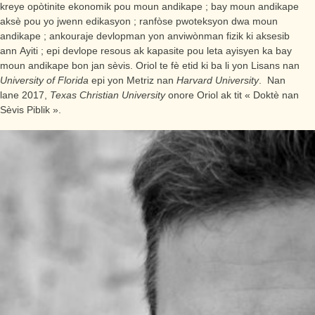
kreye opòtinite ekonomik pou moun andikape ; bay moun andikape
aksè pou yo jwenn edikasyon ; ranfòse pwoteksyon dwa moun
andikape ; ankouraje devlopman yon anviwònman fizik ki aksesib
ann Ayiti ; epi devlope resous ak kapasite pou leta ayisyen ka bay
moun andikape bon jan sèvis. Oriol te fè etid ki ba li yon Lisans nan
University of Florida
epi yon Metriz nan
Harvard University
. Nan
lane 2017,
Texas Christian University
onore Oriol ak tit « Doktè nan
Sèvis Piblik ».