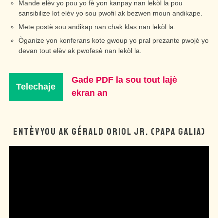
Mande elèv yo pou yo fè yon kanpay nan lekòl la pou
sansibilize lot elèv yo sou pwofil ak bezwen moun andikape.
Mete postè sou andikap nan chak klas nan lekòl la.
Òganize yon konferans kote gwoup yo pral prezante pwojè yo
devan tout elèv ak pwofesè nan lekòl la.
Gade PDF la sou tout lajè
Telechaje
ekran an
ENTÈVYOU AK GÉRALD ORIOL JR. (PAPA GALIA)