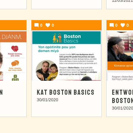
11/03/2021
0
0
0
0
N
KAT BOSTON BASICS
ENTWO
BOSTON
30/01/2020
30/01/202