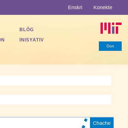
Enskri
Konekte
BLÒG
ON
INISYATIV
Don
Chache