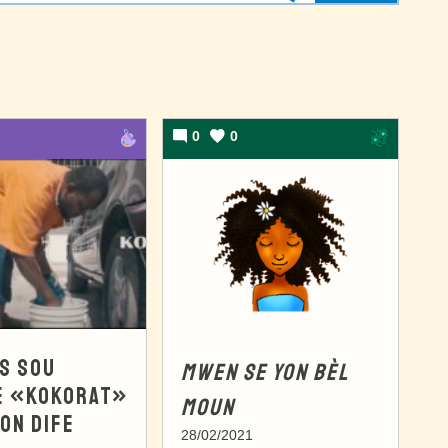
0
0
S SOU
MWEN SE YON BÈL
E «KOKORAT»
MOUN
ZON DIFE
28/02/2021