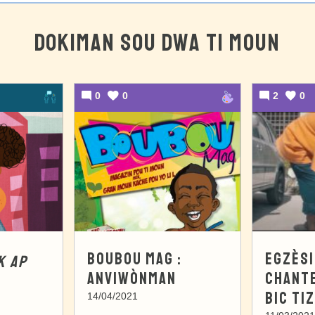
DOKIMAN SOU DWA TI MOUN
0
0
2
0
BOUBOU MAG :
EGZÈSI
K AP
ANVIWÒNMAN
CHANT
BIC TI
14/04/2021