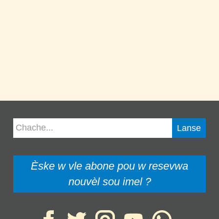
Èske w vle abone pou w resevwa
nouvèl sou imel ?