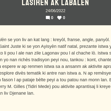
LASIRÈN AK LABALÈN
24/06/2022
0
0
alèn
se yon liv an kat lang : kreyòl, franse, angle, panyòl.
aint Juste ki se yon Ayisyèn natif natal, prezante istwa 
o li pou l ale nan zile Lagonav pou l al chache lò.
Istwa 
n yo nan richès tradisyon peyi nou,
tankou :
kont, chante
ou espere
w ap
renmen
istwa sa a
ansanm ak aktivite apra
esplore divès tematik ki antre nan
istwa a
.
N ap
remèsye
 fason l ap pataje bèlte
peyi a
tou patou nan monn lan. 
y M. Gilles (Tidiri Mede) pou aktivite aprantisaj li krey
n liv
Djenane lan.