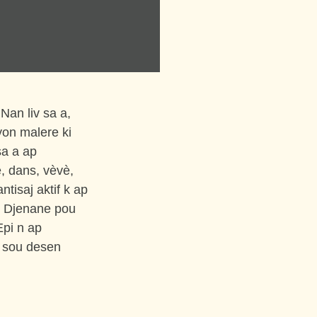
 Nan liv sa a,
yon malere ki
sa a
ap
, dans, vèvè,
ntisaj aktif
k ap
 Djenane pou
Epi
n ap
e sou desen