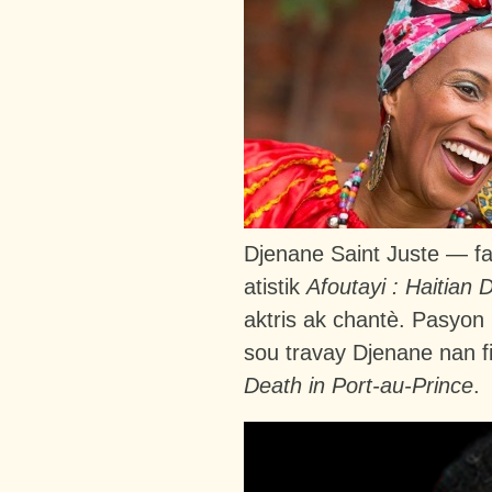
Djenane Saint Juste — fan
atistik
Afoutayi :
Haitian 
aktris ak chantè. Pasyon l
sou travay Djenane nan 
Death in Port-au-Prince
.