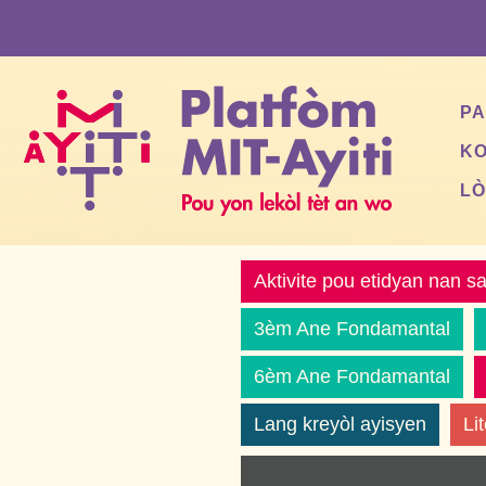
Skip
to
content
PA
KO
LÒ
Aktivite pou etidyan nan sa
3èm Ane Fondamantal
6èm Ane Fondamantal
Lang kreyòl ayisyen
Lit