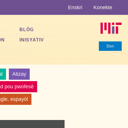
Enskri
Konekte
BLÒG
ON
INISYATIV
Don
l
Atizay
id pou pwofesè
gle, espayòl