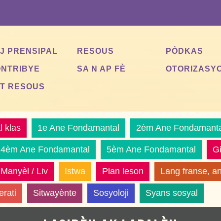
J PRENSIPAL
RESOUS
PÒDKAS
NTRIBYE
SA N AP FÈ
OTORIZASY
T RESOUS
l klas
1e Ane Fondamantal
2èm Ane Fondamanta
4èm Ane Fondamantal
5èm Ane Fondamantal
G
Manyèl / Liv
Istwa
Plan leson
Lang franse, an
erati
Sitwayènte
Sosyoloji
Syans sosyal