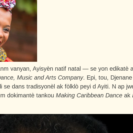
m vanyan, Ayisyèn natif natal — se yon edikatè ak
Dance, Music and Arts Company
. Epi, tou, Djenane
i se dans tradisyonèl ak fòlklò peyi
d Ayiti
.
N ap
jwe
fim dokimantè tankou
Making Caribbean Dance
ak