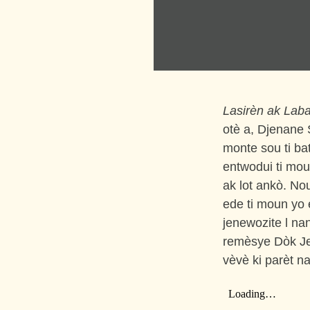
Lasirèn ak Lab
otè a, Djenane S
monte sou ti bat
entwodui ti mou
ak lot ankò. N
ede ti moun yo 
jenewozite l
nan
remèsye Dòk Jerr
vèvè ki parèt na