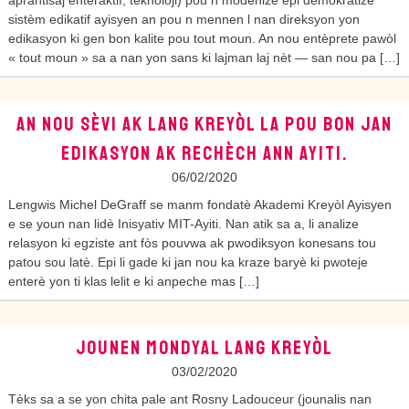
aprantisaj entèraktif, teknoloji) pou n modènize epi demokratize
sistèm edikatif ayisyen an pou n mennen l nan direksyon yon
edikasyon ki gen bon kalite pou tout moun. An nou entèprete pawòl
« tout moun » sa a nan yon sans ki lajman laj nèt — san nou pa […]
AN NOU SÈVI AK LANG KREYÒL LA POU BON JAN
EDIKASYON AK RECHÈCH ANN AYITI.
06/02/2020
Lengwis Michel DeGraff se manm fondatè Akademi Kreyòl Ayisyen
e se youn nan lidè Inisyativ MIT-Ayiti. Nan atik sa a, li analize
relasyon ki egziste ant fòs pouvwa ak pwodiksyon konesans tou
patou sou latè. Epi li gade ki jan nou ka kraze baryè ki pwoteje
enterè yon ti klas lelit e ki anpeche mas […]
JOUNEN MONDYAL LANG KREYÒL
03/02/2020
Tèks sa a se yon chita pale ant Rosny Ladouceur (jounalis nan