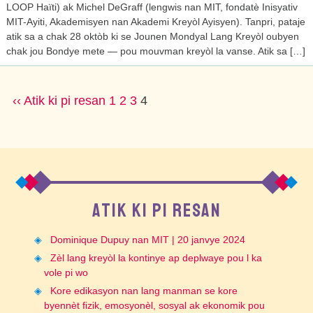
LOOP Haïti) ak Michel DeGraff (lengwis nan MIT, fondatè Inisyativ
MIT-Ayiti, Akademisyen nan Akademi Kreyòl Ayisyen). Tanpri, pataje
atik sa a chak 28 oktòb ki se Jounen Mondyal Lang Kreyòl oubyen
chak jou Bondye mete — pou mouvman kreyòl la vanse. Atik sa […]
POSTS
‹‹
Atik ki pi resan
1
2
3
4
PAGINATION
ATIK KI PI RESAN
Dominique Dupuy nan MIT | 20 janvye 2024
Zèl lang kreyòl la kontinye ap deplwaye pou l ka
vole pi wo
Kore edikasyon nan lang manman se kore
byennèt fizik, emosyonèl, sosyal ak ekonomik pou