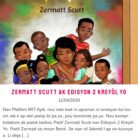
ZERMATT SCUTT AK EDISYON 2 KREYÒL YO
11/04/2020
Nan Platfòm MIT-Ayiti, nou rete kwè ni aprenan ni anseyan ka tou
vin otè k ap ekri pwòp liv pa yo, pou kominote pa yo. Nou kontan
kolabore ak patnè tankou Pwòf Zermatt Scutt nan Edisyon 2 Kreyòl
Yo. Pwòf Zermatt se moun Benè. Se nan vil Jakmèl l ap viv kounye
a. Li deja […]