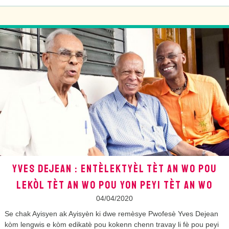
YVES DEJEAN : ENTÈLEKTYÈL TÈT AN WO POU
LEKÒL TÈT AN WO POU YON PEYI TÈT AN WO
04/04/2020
Se chak Ayisyen ak Ayisyèn ki dwe remèsye Pwofesè Yves Dejean
kòm lengwis e kòm edikatè pou kokenn chenn travay li fè pou peyi