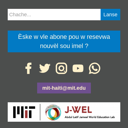
Èske w vle abone pou w resevwa
nouvèl sou imel ?
mit-haiti@mit.edu