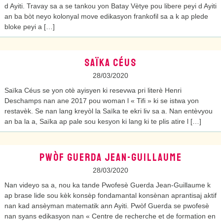
d Ayiti. Travay sa a se tankou yon Batay Vètye pou libere peyi d Ayiti
an ba bòt neyo kolonyal move edikasyon frankofil sa a k ap plede
bloke peyi a […]
SAÏKA CÉUS
28/03/2020
Saïka Céus se yon otè ayisyen ki resevwa pri literè Henri
Deschamps nan ane 2017 pou woman l « Tifi » ki se istwa yon
restavèk. Se nan lang kreyòl la Saïka te ekri liv sa a. Nan entèvyou
an ba la a, Saïka ap pale sou kesyon ki lang ki te plis atire l […]
PWÒF GUERDA JEAN-GUILLAUME
28/03/2020
Nan videyo sa a, nou ka tande Pwofesè Guerda Jean-Guillaume k
ap brase lide sou kèk konsèp fondamantal konsènan aprantisaj aktif
nan kad ansèyman matematik ann Ayiti. Pwòf Guerda se pwofesè
nan syans edikasyon nan « Centre de recherche et de formation en