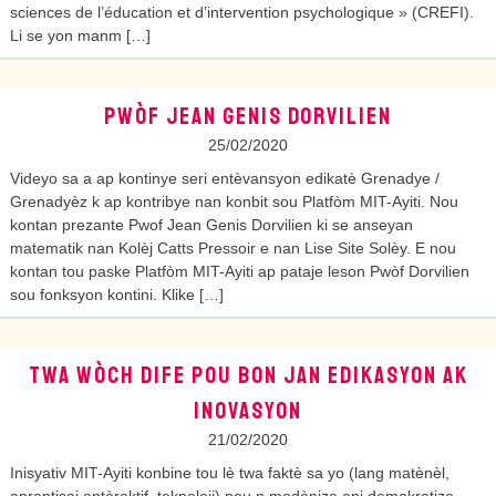
sciences de l’éducation et d’intervention psychologique » (CREFI).
Li se yon manm […]
PWÒF JEAN GENIS DORVILIEN
25/02/2020
Videyo sa a ap kontinye seri entèvansyon edikatè Grenadye /
Grenadyèz k ap kontribye nan konbit sou Platfòm MIT-Ayiti. Nou
kontan prezante Pwof Jean Genis Dorvilien ki se anseyan
matematik nan Kolèj Catts Pressoir e nan Lise Site Solèy. E nou
kontan tou paske Platfòm MIT-Ayiti ap pataje leson Pwòf Dorvilien
sou fonksyon kontini. Klike […]
TWA WÒCH DIFE POU BON JAN EDIKASYON AK
INOVASYON
21/02/2020
Inisyativ MIT-Ayiti konbine tou lè twa faktè sa yo (lang matènèl,