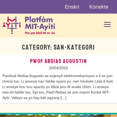
Skip
Enskri
Konekte
to
content
CATEGORY:
SAN-KATEGORI
PWOF ABDIAS AUGUSTIN
20/04/2020
Pwofesè Abdias Augustin se enjenyè elektromekanisyen e li se yon
chimis tou. Li anseye nan fakilte syans yo, nan Inivèsite Leta d Ayiti.
Li anseye kou sou aparèy yo itilize pou fè analiz chimi. Li anseye
nan lòt fakilte tou. Epi tou, Pwòf Abdias se yon manm Konbit MIT-
Ayiti. Videyo sa yo bay kèk egzanp […]